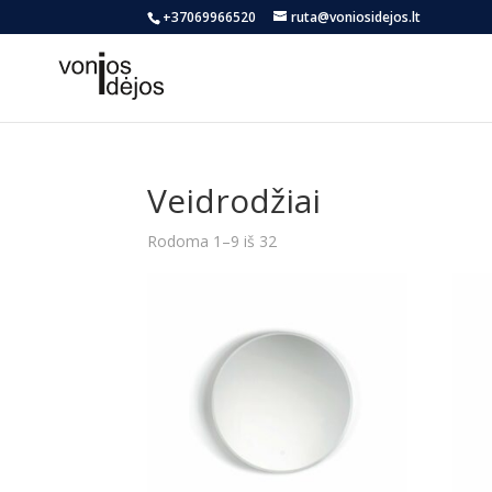
+37069966520
ruta@voniosidejos.lt
Veidrodžiai
Rūšiuojama
Rodoma 1–9 iš 32
pagal
naujausią