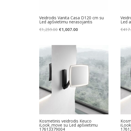
Veidrodis Vanita Casa D120 cm su
Veidr
Led apšvietimu nerasojantis
Led a
Original
Current
€
1,259.00
€
1,007.00
€
417
price
price
was:
is:
€1,259.00.
€1,007.00.
Kosmetinis veidrodis Keuco
Kosme
iLook_move su Led apšvietimu
iLoo
17613379004
1761