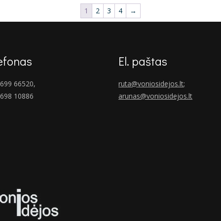
1
2
3
4
→
efonas
El. paštas
699 66520,
ruta@voniosidejos.lt
;
 698 10886
arunas@voniosidejos.lt