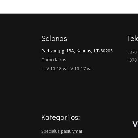
€684.00.
€515.00.
Salonas
Tel
Partizanų g. 15A, Kaunas, LT-50203
+370 
Darbo laikas
+370
I- IV 10-18 val. V 10-17 val
Kategorijos:
Specialūs pasiūlymai