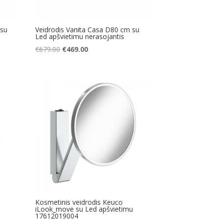
 su
Veidrodis Vanita Casa D80 cm su
Led apšvietimu nerasojantis
Original
Current
€
679.00
€
469.00
price
price
was:
is:
€679.00.
€469.00.
Kosmetinis veidrodis Keuco
iLook_move su Led apšvietimu
17612019004