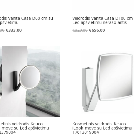
odis Vanita Casa D60 cm su
Veidrodis Vanita Casa D100 cm
pšvietimu
Led apšvietimu nerasojantis
Original
Current
Original
Current
.00
€
333.00
€
820.00
€
656.00
price
price
price
price
was:
is:
was:
is:
€417.00.
€333.00.
€820.00.
€656.00.
tinis veidrodis Keuco
Kosmetinis veidrodis Keuco
k_move su Led apšvietimu
iLook_move su Led apšvietimu
2379004
17613019004