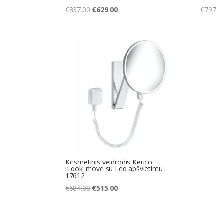
Original
Current
€
837.00
€
629.00
€
797
price
price
was:
is:
€837.00.
€629.00.
Kosmetinis veidrodis Keuco
iLook_move su Led apšvietimu
17612
Original
Current
€
684.00
€
515.00
price
price
was:
is: