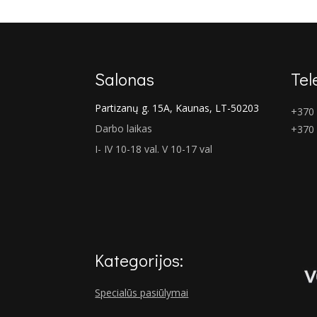
€24.00.
€19.00.
Salonas
Tel
Partizanų g. 15A, Kaunas, LT-50203
+370 
Darbo laikas
+370
I- IV 10-18 val. V 10-17 val
Kategorijos:
Specialūs pasiūlymai