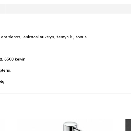
t sienos, lankstosi aukštyn, žemyn ir į šonus.
t, 6500 kelvin.
pteriu.
etų.