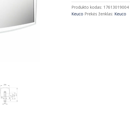
Keuco
Produkto kodas:
17613019004
iLook_move
Keuco
Prekės ženklas:
Keuco
su
Led
apšvietimu
17613019004