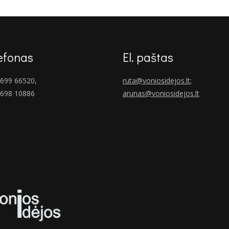
€205.00.
€129.00.
efonas
El. paštas
699 66520,
ruta@voniosidejos.lt
;
 698 10886
arunas@voniosidejos.lt