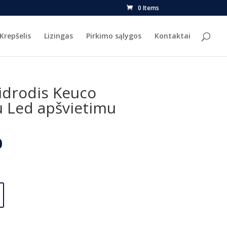
0 Items
Krepšelis
Lizingas
Pirkimo sąlygos
Kontaktai
idrodis Keuco
 Led apšvietimu
l
Current
0
price
is:
.
€629.00.