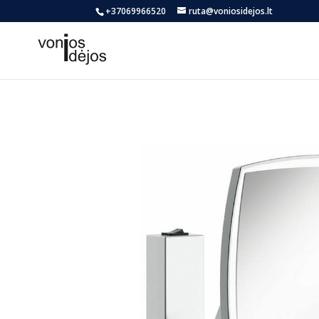
+37069966520
ruta@voniosidejos.lt