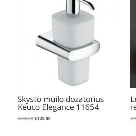
Skysto muilo dozatorius
L
Keuco Elegance 11654
r
Original
Current
€
205.00
€
129.00
€
1
price
price
was:
is: