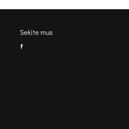
€150.00.
€115.00.
Sekite mus