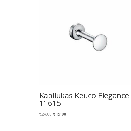
Kabliukas Keuco Elegance
11615
Original
Current
€
24.00
€
19.00
price
price
was:
is: