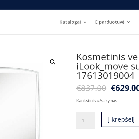
Katalogai
E parduotuvė
Kosmetinis ve
iLook_move su
17613019004
Origina
€
837.00
€
629.0
price
was:
Išankstinis užsakymas
€837.00
produkto
Į krepšelį
kiekis:
Kosmetinis
veidrodis