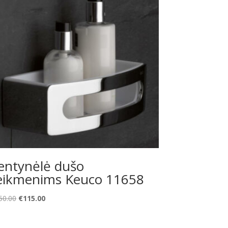
entynėlė dušo
eikmenims Keuco 11658
Original
Current
50.00
€
115.00
price
price
was:
is: