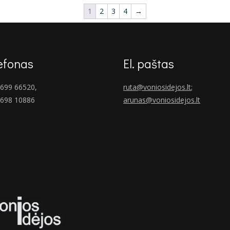
1
2
3
4
→
efonas
El. paštas
699 66520,
ruta@voniosidejos.lt
;
 698 10886
arunas@voniosidejos.lt