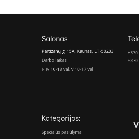
€126.00.
€95.00.
Salonas
Tel
Partizanų g. 15A, Kaunas, LT-50203
+370 
Darbo laikas
+370
I- IV 10-18 val. V 10-17 val
Kategorijos:
Specialūs pasiūlymai