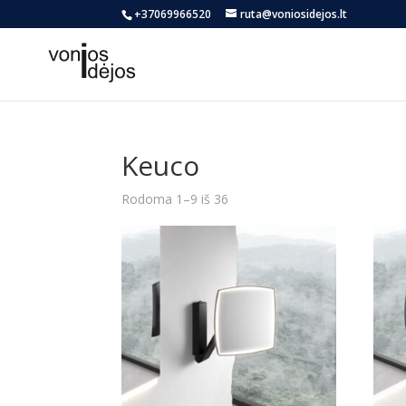
+37069966520
ruta@voniosidejos.lt
Keuco
Rūšiuojama
Rodoma 1–9 iš 36
pagal
naujausią