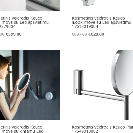
tinis veidrodis Keuco
Kosmetinis veidrodis Keuco
k_move su Led apšvietimu
iLook_move su Led apšvietimu
2379004
17613019004
Original
Current
Original
Current
.00
€
599.00
€
837.00
€
629.00
price
price
price
price
was:
is:
was:
is:
€797.00.
€599.00.
€837.00.
€629.00.
tinis veidrodis Keuco
Kosmetinis veidrodis Keuco Pla
k_move su kintamu Led
17649010002