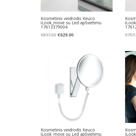
Kosmetinis veidrodis Keuco
Kosme
iLook_move su Led apšvietimu
iLoo
17613379004
1761
Original
Current
€
837.00
€
629.00
€
797
price
price
was:
is:
€837.00.
€629.00.
Kosmetinis veidrodis Keuco
Kosme
iLook_move su Led apšvietimu
iLoo