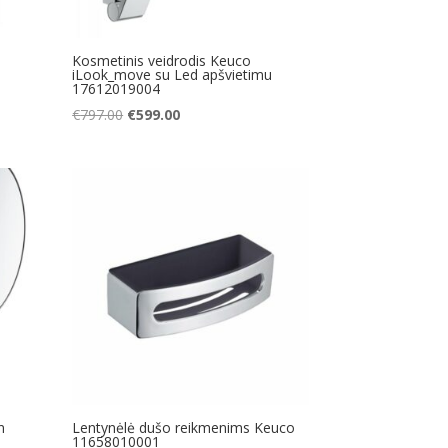
Kosmetinis veidrodis Keuco
iLook_move su Led apšvietimu
17612019004
Original
Current
€
797.00
€
599.00
price
price
was:
is:
€797.00.
€599.00.
n
Lentynėlė dušo reikmenims Keuco
11658010001