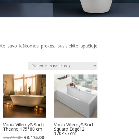
ate savo ieškomos prekės, susisiekite apačioje
Vonia Villeroy&Boch
Vonia Villeroy&Boch
Theano 175*80 cm
Squaro Edge12
170×75 cm
Original
Current
€
5,740.00
€
3,175.00