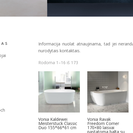
Informacija nuolat atnaujinama, tad jei nerand
JAS
nurodytais kontaktais.
ojai
Rūšiuojama
Rodoma 1–16 iš 173
pagal
naujausią
och
Vonia Kaldewei
Vonia Ravak
Meisterstuck Classic
Freedom Corner
Duo 155*66*61 cm
170×80 laisvai
pastatoma balta su