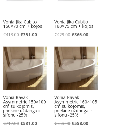
Vonia Jika Cubito
Vonia Jika Cubito
160×70 cm + kojos
160×75 cm + kojos
t
Original
Current
Original
Current
€
413.00
€
351.00
€
429.00
€
365.00
price
price
price
price
was:
is:
was:
is:
.
€413.00.
€351.00.
€429.00.
€365.00.
Vonia Ravak
Vonia Ravak
Asymmetric 150×100
Asymmetric 160×105
cm su kojomis,
cm su kojomis,
priekine uždanga ir
priekine uždanga ir
sifonu -25%
sifonu -25%
t
Original
Current
Original
Current
€
717.00
€
531.00
€
753.00
€
558.00
price
price
price
price
was:
is:
was:
is: