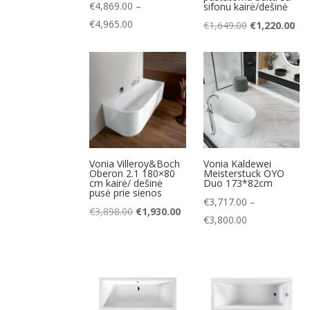
€
4,869.00
–
sifonu kairė/dešinė
Price
€
4,965.00
Original
Cur
€
1,649.00
€
1,220.00
range:
price
pri
€4,869.00
was:
is:
through
€1,649.00.
€1,
€4,965.00
Vonia Villeroy&Boch
Vonia Kaldewei
Oberon 2.1 180×80
Meisterstuck OYO
cm kairė/ dešinė
Duo 173*82cm
pusė prie sienos
€
3,717.00
–
Original
Current
€
3,898.00
€
1,930.00
Price
€
3,800.00
price
price
range:
was:
is:
€3,717.00
€3,898.00.
€1,930.00.
through
€3,800.00