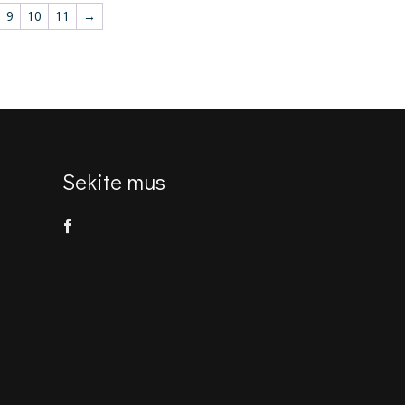
.
9
10
11
→
€717.00.
€531.00.
€753.00.
€558.00.
Sekite mus