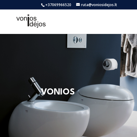
+37069966520
ruta@voniosidejos.lt
VONIOS