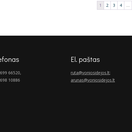
€715.00.
€530.00
1
2
3
4
…
efonas
El. paštas
699 66520,
ruta@voniosidejos.lt
;
 698 10886
arunas@voniosidejos.lt