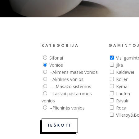
KATEGORIJA
GAMINTO
Sifonai
Visi gamint
Vonios
Jika
--Akmens masės vonios
Kaldewei
--Akrilinės vonios
Koller
----Masažo sistemos
Kyma
--Laisvai pastatomos
Laufen
vonios
Ravak
--Plieninės vonios
Roca
Villeroy&B
IEŠKOTI