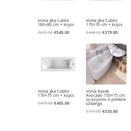
Vonia Jika Cubito
Vonia Jika Cubito
180×80 cm + kojos
170×70 cm + kojos
Original
Current
Original
Curren
€
639.00
€
545.00
€
446.00
€
379.00
price
price
price
price
was:
is:
was:
is:
€639.00.
€545.00.
€446.00.
€379.00
Vonia Jika Cubito
Vonia Ravak
170×75 cm + kojos
Avocado 150×75 cm
su kojomis ir priekine
Original
Current
€
475.00
€
405.00
uždanga
price
price
Original
Curren
€
715.00
€
530.00
was:
is:
price
price
€475.00.
€405.00.
was:
is: