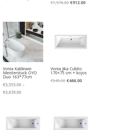
Original
Current
€
1,976.00
€
912.00
price
price
price
price
rent
was:
is:
was:
is:
ce
€5,740.00.
€3,175.00.
€1,976.00.
€912.00.
220.00.
Vonia Kaldewei
Vonia Jika Cubito
Meisterstuck OYO
170×75 cm + kojos
Duo 163*77cm
Original
Current
€
549.00
€
466.00
€
3,555.00
–
price
price
Price
€
3,639.00
was:
is:
range:
€549.00.
€466.00.
€3,555.00
through
€3,639.00