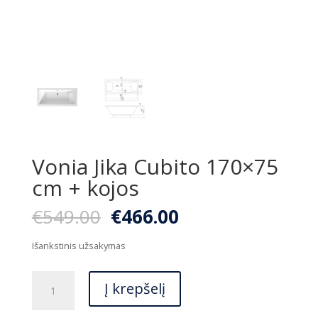
Vonia Jika Cubito 170×75
cm + kojos
Original
Current
€
549.00
€
466.00
price
price
was:
is:
Išankstinis užsakymas
€549.00.
€466.00.
produkto
Į krepšelį
kiekis:
Vonia