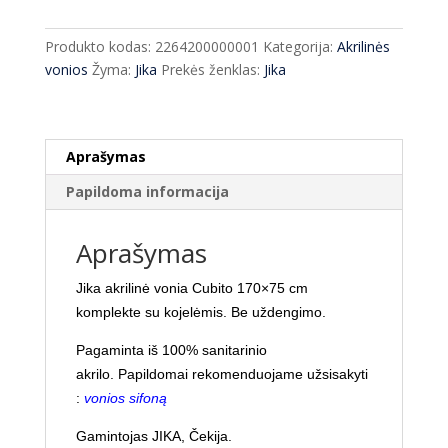
Jika
Cubito
Produkto kodas:
2264200000001
Kategorija:
Akrilinės
170x75
vonios
Žyma:
Jika
Prekės ženklas:
Jika
cm
+
kojos
Aprašymas
Papildoma informacija
Aprašymas
Jika akrilinė vonia Cubito 170×75 cm
komplekte su kojelėmis. Be uždengimo.
Pagaminta iš 100% sanitarinio
akrilo.
Papildomai rekomenduojame užsisakyti
:
vonios sifoną
Gamintojas JIKA, Čekija.