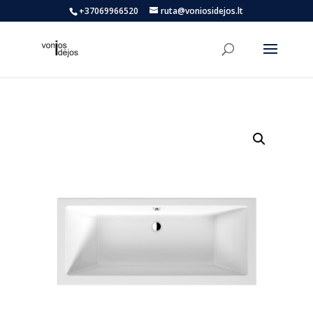
+37069966520
ruta@voniosidejos.lt