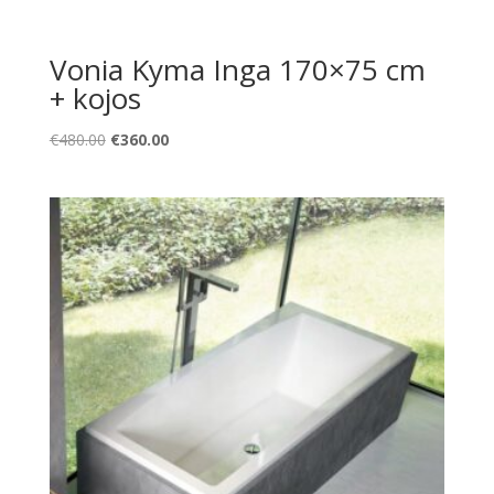
Vonia Kyma Inga 170×75 cm
+ kojos
Original
Current
€
480.00
€
360.00
price
price
was:
is:
€480.00.
€360.00.