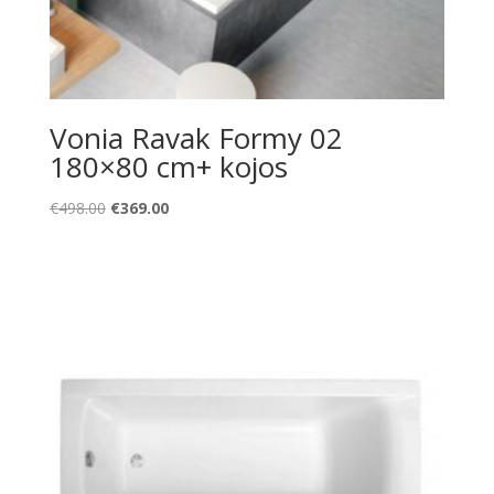
Vonia Ravak Formy 02
180×80 cm+ kojos
Original
Current
€
498.00
€
369.00
price
price
was:
is:
€498.00.
€369.00.