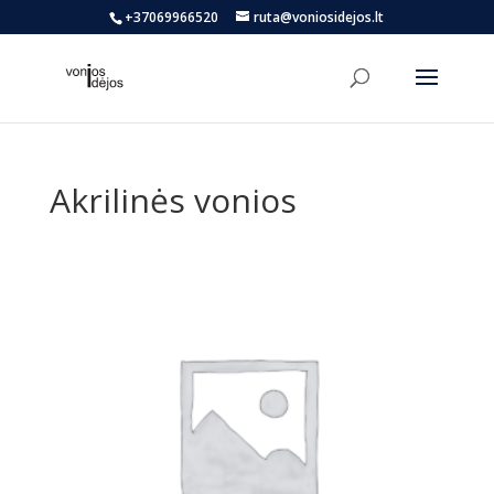
+37069966520
ruta@voniosidejos.lt
Akrilinės vonios