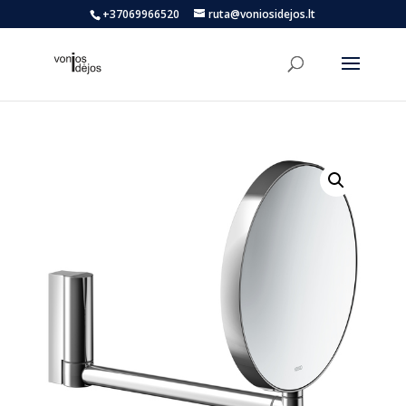
+37069966520
ruta@voniosidejos.lt