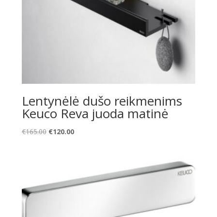
Lentynėlė dušo reikmenims
Keuco Reva juoda matinė
Original
Current
€
165.00
€
120.00
price
price
was:
is:
€165.00.
€120.00.