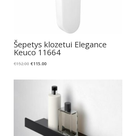
Šepetys klozetui Elegance
Keuco 11664
Original
Current
€
152.00
€
115.00
price
price
was:
is:
€152.00.
€115.00.