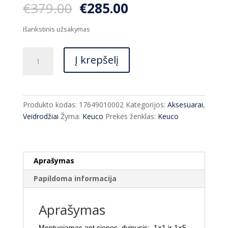
Original
Current
€
379.00
€
285.00
price
price
was:
is:
Išankstinis užsakymas
€379.00.
€285.00.
produkto
Į krepšelį
kiekis:
Kosmetinis
veidrodis
Keuco
Produkto kodas:
17649010002
Kategorijos:
Aksesuarai
,
Plan
Veidrodžiai
Žyma:
Keuco
Prekės ženklas:
Keuco
17649010002
Aprašymas
Papildoma informacija
Aprašymas
Montuojamas ant sienos, dvipusis: 1×1 ir 1×5