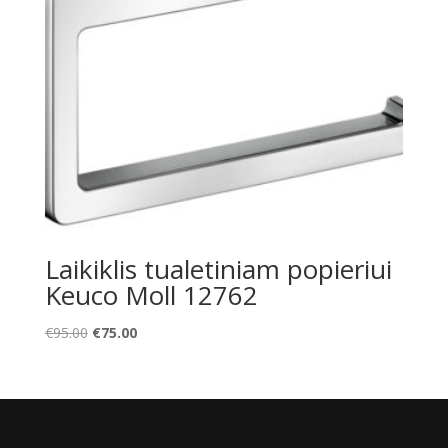
Laikiklis tualetiniam popieriui
Keuco Moll 12762
Original
Current
€
95.00
€
75.00
price
price
was:
is:
€95.00.
€75.00.