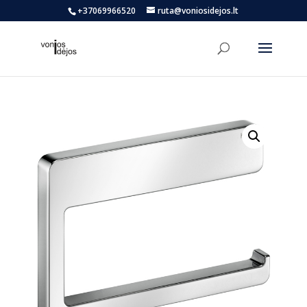
+37069966520
ruta@voniosidejos.lt