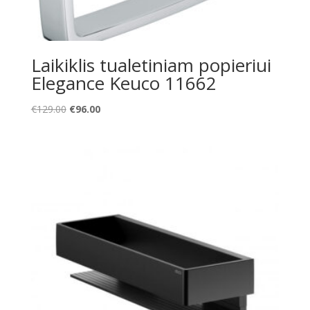
Laikiklis tualetiniam popieriui
Elegance Keuco 11662
Original
Current
€
129.00
€
96.00
price
price
was:
is:
€129.00.
€96.00.