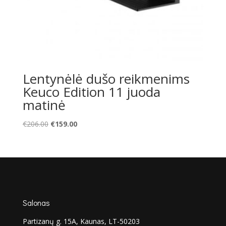
Lentynėlė dušo reikmenims
Keuco Edition 11 juoda
matinė
Original
Current
€
206.00
€
159.00
price
price
was:
is:
€206.00.
€159.00.
Salonas
Partizanų g. 15A, Kaunas, LT-50203