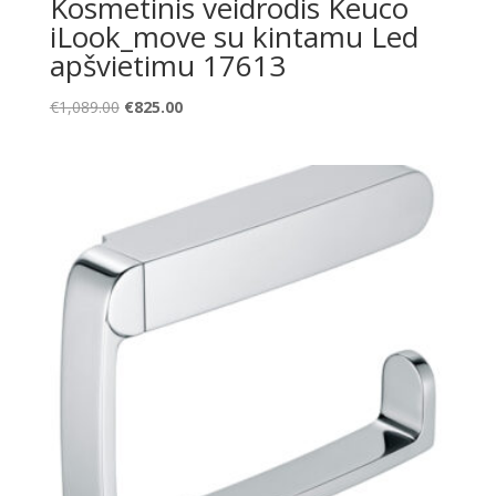
Kosmetinis veidrodis Keuco
iLook_move su kintamu Led
apšvietimu 17613
Original
Current
€
1,089.00
€
825.00
price
price
was:
is:
€1,089.00.
€825.00.