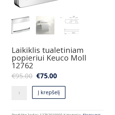
Laikiklis tualetiniam
popieriui Keuco Moll
12762
Original
Current
€
95.00
€
75.00
price
price
was:
is:
produkto
€95.00.
€75.00.
Į krepšelį
kiekis:
Laikiklis
tualetiniam
popieriui
Produkto kodas:
12762010000
Kategorija:
Aksesuarai