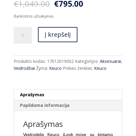
Original
Current
€
1,049.00
€
795.00
price
price
was:
is:
Išankstinis užsakymas
€1,049.00.
€795.00.
produkto
Į krepšelį
kiekis:
Kosmetinis
veidrodis
Keuco
Produkto kodas:
17612019002
Kategorijos:
Aksesuarai
,
iLook_move
Veidrodžiai
Žyma:
Keuco
Prekės ženklas:
Keuco
su
kintamu
Led
apšvietimu
Aprašymas
17612
Papildoma informacija
Aprašymas
Veidrodėlis Keuco iLook_move su kintamo