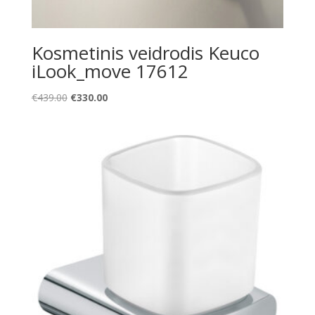
Kosmetinis veidrodis Keuco
iLook_move 17612
Original
Current
€
439.00
€
330.00
price
price
was:
is:
€439.00.
€330.00.