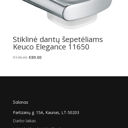
Stiklinė dantų šepetėliams
Keuco Elegance 11650
Original
Current
€
136.00
€
89.00
price
price
was:
is:
€136.00.
€89.00.
Salonas
Partizanų g. 15A, Kaunas, LT-50203
Darbo laikas