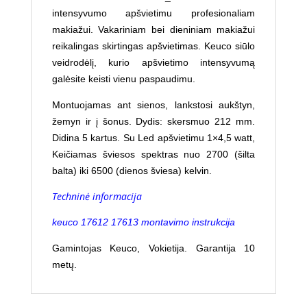
intensyvumo apšvietimu profesionaliam
makiažui. Vakariniam bei dieniniam makiažui
reikalingas skirtingas apšvietimas. Keuco siūlo
veidrodėlį, kurio apšvietimo intensyvumą
galėsite keisti vienu paspaudimu.
Montuojamas ant sienos, lankstosi aukštyn,
žemyn ir į šonus.
Dydis: skersmuo 212 mm.
Didina 5 kartus. Su Led apšvietimu 1×4,5 watt,
Keičiamas šviesos spektras nuo 2700 (šilta
balta) iki 6500 (dienos šviesa) kelvin.
Techninė informacija
keuco 17612 17613 montavimo instrukcija
Gamintojas Keuco, Vokietija. Garantija 10
metų.