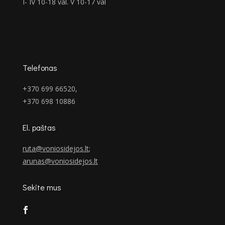
I- IV 10-18 val. V 10-17 val
Telefonas
+370 699 66520,
+370 698 10886
El. paštas
ruta@voniosidejos.lt
;
arunas@voniosidejos.lt
Sekite mus