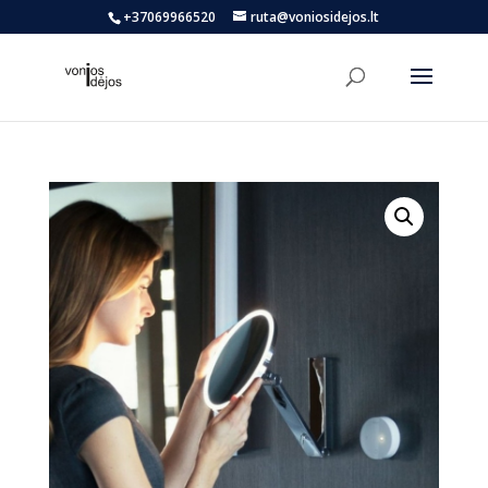
+37069966520
ruta@voniosidejos.lt