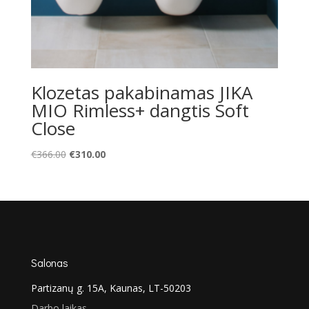
Klozetas pakabinamas JIKA
MIO Rimless+ dangtis Soft
Close
Original
Current
€
366.00
€
310.00
price
price
was:
is:
€366.00.
€310.00.
Salonas
Partizanų g. 15A, Kaunas, LT-50203
Darbo laikas