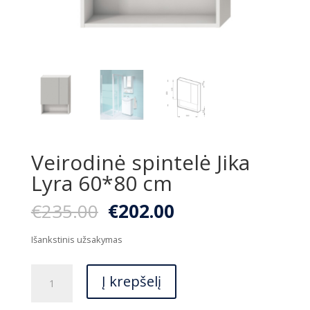
Veirodinė spintelė Jika
Lyra 60*80 cm
Original
Current
€
235.00
€
202.00
price
price
was:
is:
Išankstinis užsakymas
€235.00.
€202.00.
produkto
Į krepšelį
kiekis:
Veirodinė