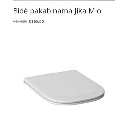
Bidė pakabinama Jika Mio
Original
Current
€
193.00
€
165.00
price
price
was:
is:
€193.00.
€165.00.