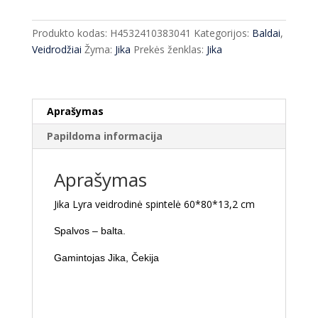
spintelė
Jika
Produkto kodas:
H4532410383041
Kategorijos:
Baldai
,
Lyra
Veidrodžiai
Žyma:
Jika
Prekės ženklas:
Jika
60*80
cm
Aprašymas
Papildoma informacija
Aprašymas
Jika Lyra veidrodinė spintelė 60*80*13,2 cm
Spalvos – balta.
Gamintojas Jika, Čekija