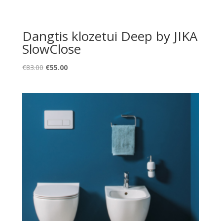
Dangtis klozetui Deep by JIKA
SlowClose
Original
Current
€
83.00
€
55.00
price
price
was:
is:
€83.00.
€55.00.