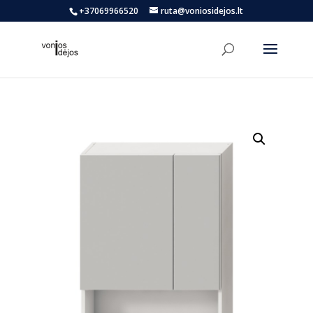
+37069966520
ruta@voniosidejos.lt