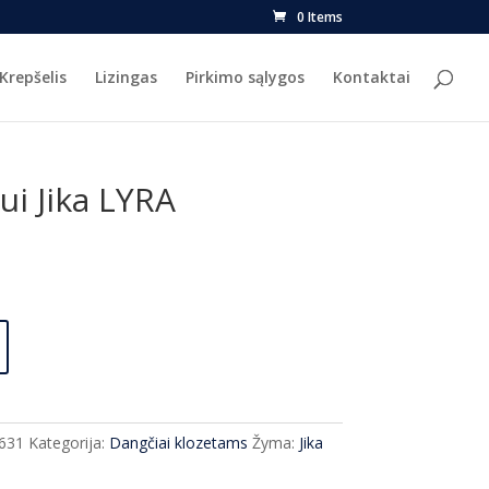
0 Items
Krepšelis
Lizingas
Pirkimo sąlygos
Kontaktai
ui Jika LYRA
urrent
ice
7.00.
631
Kategorija:
Dangčiai klozetams
Žyma:
Jika