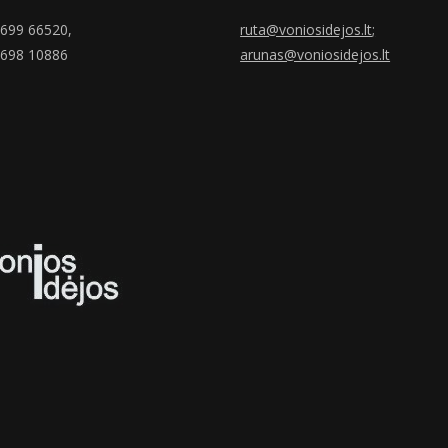
699 66520,
ruta@voniosidejos.lt
;
 698 10886
arunas@voniosidejos.lt