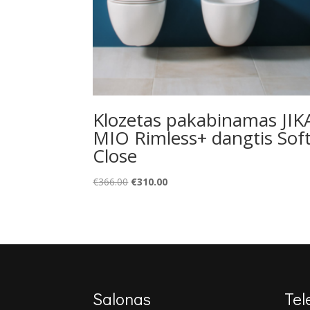
Klozetas pakabinamas JIK
MIO Rimless+ dangtis Sof
Close
Original
Current
€
366.00
€
310.00
price
price
was:
is:
€366.00.
€310.00.
Salonas
Tel