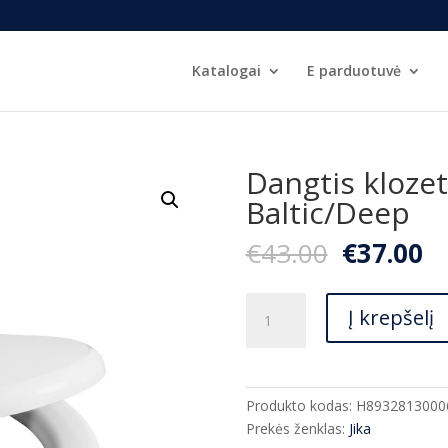
Katalogai
E parduotuvė
Dangtis klozet
Baltic/Deep
Original
C
€
43.00
€
37.00
price
pr
was:
is:
produkto
€43.00.
€3
Į krepšelį
kiekis:
Dangtis
klozetui
Jika
Produkto kodas:
H8932813000
LYRA
Prekės ženklas:
Jika
Baltic/Deep