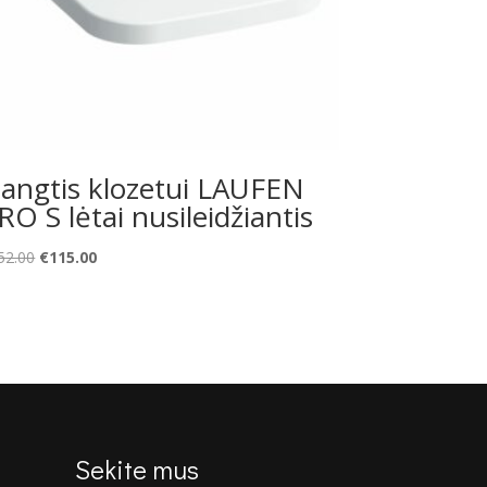
angtis klozetui LAUFEN
RO S lėtai nusileidžiantis
Original
Current
52.00
€
115.00
price
price
was:
is:
€152.00.
€115.00.
Sekite mus