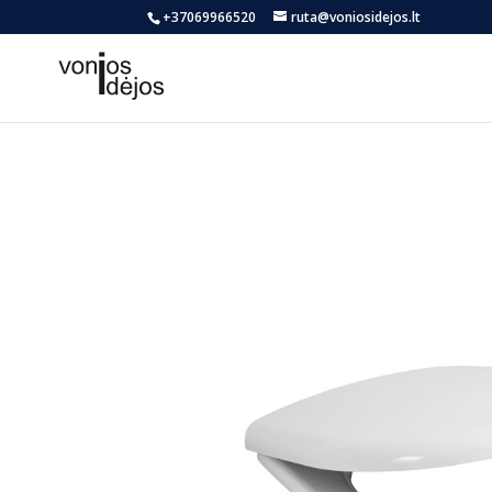
+37069966520
ruta@voniosidejos.lt