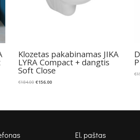
A
Klozetas pakabinamas JIKA
D
t
LYRA Compact + dangtis
P
Soft Close
€
1
Original
Current
€
184.00
€
156.00
price
price
was:
is:
€184.00.
€156.00.
efonas
El. paštas