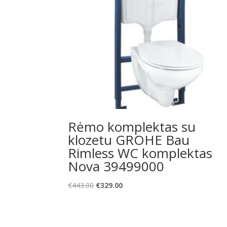
Rėmo komplektas su
klozetu GROHE Bau
Rimless WC komplektas
Nova 39499000
Original
Current
€
443.00
€
329.00
price
price
was:
is:
€443.00.
€329.00.