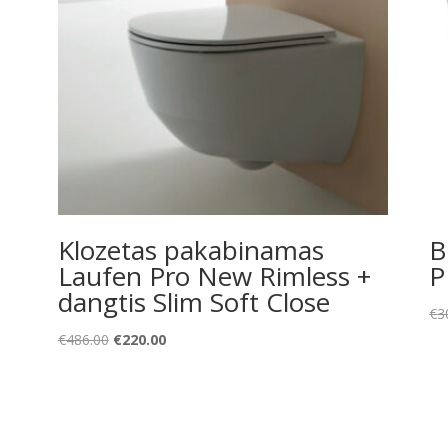
Klozetas pakabinamas
B
Laufen Pro New Rimless +
P
dangtis Slim Soft Close
€
3
Original
Current
€
486.00
€
220.00
price
price
was:
is:
€486.00.
€220.00.