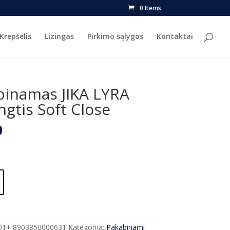
0 Items
Krepšelis
Lizingas
Pirkimo sąlygos
Kontaktai
binamas JIKA LYRA
gtis Soft Close
l
Current
0
price
is:
.
€156.00.
01+ 8903850000631
Kategorija:
Pakabinami