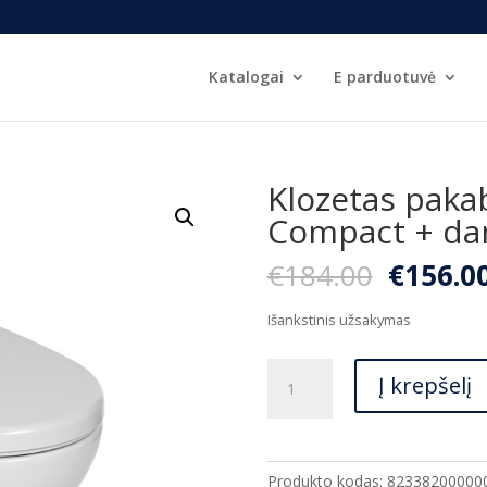
Katalogai
E parduotuvė
Klozetas paka
Compact + dan
Origina
€
184.00
€
156.0
price
was:
Išankstinis užsakymas
€184.00
produkto
Į krepšelį
kiekis:
Klozetas
pakabinamas
JIKA
Produkto kodas:
82338200000