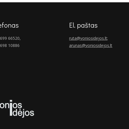
efonas
El. paštas
699 66520,
ruta@voniosidejos.lt
;
 698 10886
arunas@voniosidejos.lt