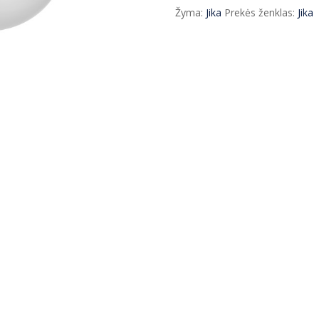
LYRA
Žyma:
Jika
Prekės ženklas:
Jika
Compact
+
dangtis
Soft
Close