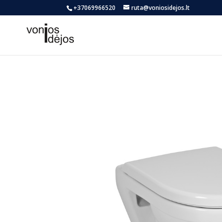
+37069966520
ruta@voniosidejos.lt