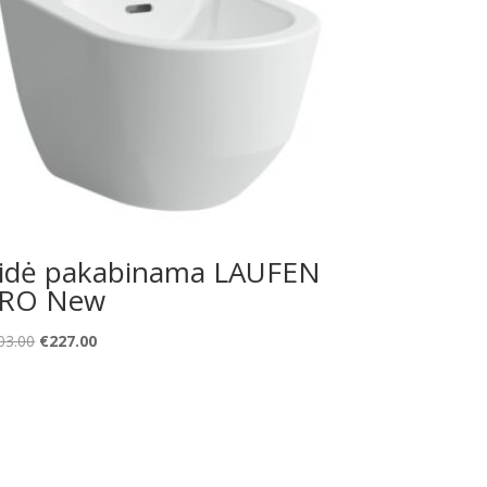
idė pakabinama LAUFEN
RO New
Original
Current
03.00
€
227.00
price
price
was:
is:
€303.00.
€227.00.