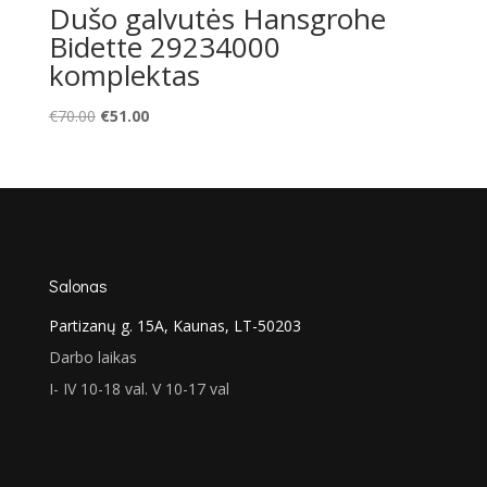
Dušo galvutės Hansgrohe
Bidette 29234000
komplektas
Original
Current
€
70.00
€
51.00
price
price
was:
is:
€70.00.
€51.00.
Salonas
Partizanų g. 15A, Kaunas, LT-50203
Darbo laikas
I- IV 10-18 val. V 10-17 val