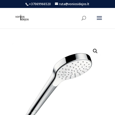
+37069966520
ruta@voniosidejos.lt