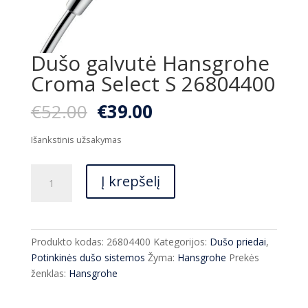
Dušo galvutė Hansgrohe
Croma Select S 26804400
Original
Current
€
52.00
€
39.00
price
price
was:
is:
Išankstinis užsakymas
€52.00.
€39.00.
produkto
Į krepšelį
kiekis:
Dušo
galvutė
Hansgrohe
Produkto kodas:
26804400
Kategorijos:
Dušo priedai
,
Croma
Potinkinės dušo sistemos
Žyma:
Hansgrohe
Prekės
Select
ženklas:
Hansgrohe
S
26804400