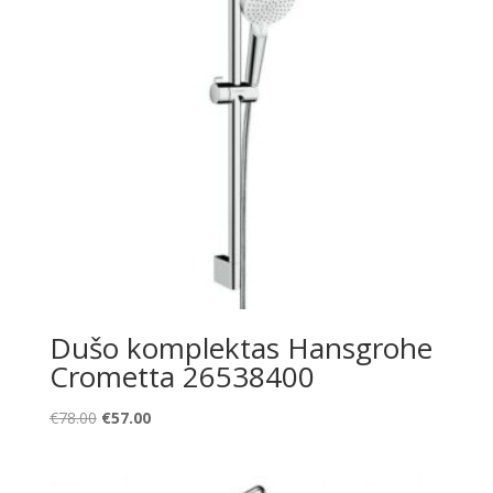
Dušo komplektas Hansgrohe
Crometta 26538400
Original
Current
€
78.00
€
57.00
price
price
was:
is:
€78.00.
€57.00.