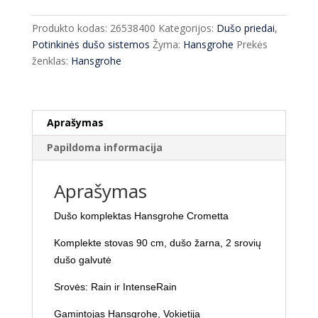
komplektas
Hansgrohe
Produkto kodas:
26538400
Kategorijos:
Dušo priedai
,
Crometta
Potinkinės dušo sistemos
Žyma:
Hansgrohe
Prekės
26538400
ženklas:
Hansgrohe
Aprašymas
Papildoma informacija
Aprašymas
Dušo komplektas Hansgrohe Crometta
Komplekte stovas 90 cm, dušo žarna, 2 srovių
dušo galvutė
Srovės: Rain ir IntenseRain
Gamintojas Hansgrohe, Vokietija