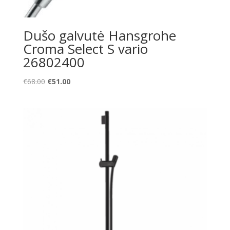
Dušo galvutė Hansgrohe
Croma Select S vario
26802400
Original
Current
€
68.00
€
51.00
price
price
was:
is:
€68.00.
€51.00.