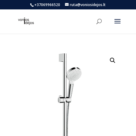
+37069966520
ruta@voniosidejos.lt