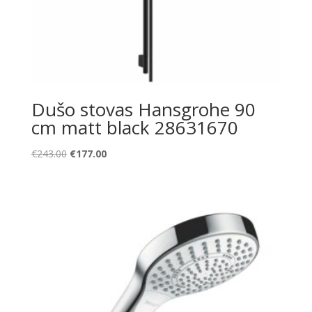
Dušo stovas Hansgrohe 90
cm matt black 28631670
Original
Current
€
243.00
€
177.00
price
price
was:
is:
€243.00.
€177.00.