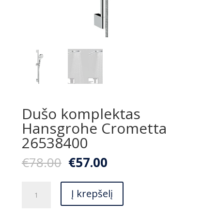
Dušo komplektas
Hansgrohe Crometta
26538400
Original
Current
€
78.00
€
57.00
price
price
was:
is:
produkto
€78.00.
€57.00.
Į krepšelį
kiekis:
Dušo