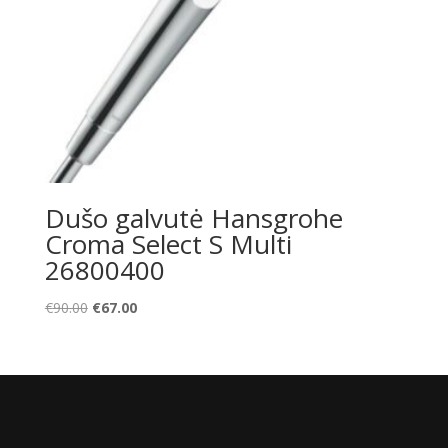
Dušo galvutė Hansgrohe
Croma Select S Multi
26800400
Original
Current
€
90.00
€
67.00
price
price
was:
is:
€90.00.
€67.00.