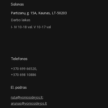
Salonas
Partizanų g. 15A, Kaunas, LT-50203
Darbo laikas
I- IV 10-18 val. V 10-17 val
Telefonas
+370 699 66520,
+370 698 10886
El. paštas
ruta@voniosidejos.lt
;
arunas@voniosidejos.lt