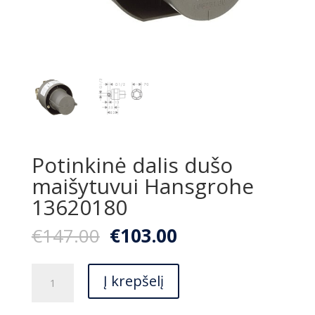
Potinkinė dalis dušo
maišytuvui Hansgrohe
13620180
Original
Current
€
147.00
€
103.00
price
price
was:
is:
produkto
€147.00.
€103.00.
Į krepšelį
kiekis:
Potinkinė