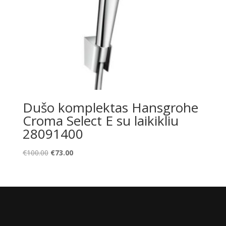
Dušo komplektas Hansgrohe
Croma Select E su laikikliu
28091400
Original
Current
€
100.00
€
73.00
price
price
was:
is:
€100.00.
€73.00.