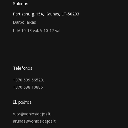
Salonas
Partizanų g. 15A, Kaunas, LT-50203
Darbo laikas
I- IV 10-18 val. V 10-17 val
Telefonas
+370 699 66520,
+370 698 10886
El. paštas
ruta@voniosidejos.lt
;
arunas@voniosidejos.lt