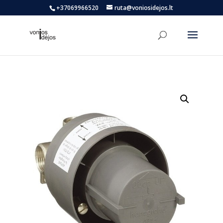
+37069966520
ruta@voniosidejos.lt