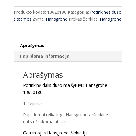
dalis
dušo
Produkto kodas:
13620180
Kategorija:
Potinkinės dušo
maišytuvui
sistemos
Žyma:
Hansgrohe
Prekės ženklas:
Hansgrohe
Hansgrohe
13620180
Aprašymas
Papildoma informacija
Aprašymas
Potinkinė dalis dušo maišytuvui Hansgrohe
13620180
1 išėjimas
Papildomai reikalinga Hansgrohe virštinkinė
dalis užsakoma atskirai
Gamintojas Hansgrohe, Vokietija