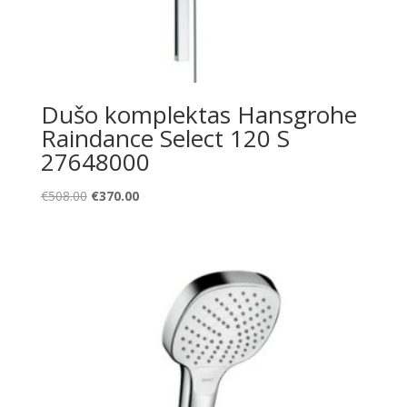
Dušo komplektas Hansgrohe
Raindance Select 120 S
27648000
Original
Current
€
508.00
€
370.00
price
price
was:
is:
€508.00.
€370.00.