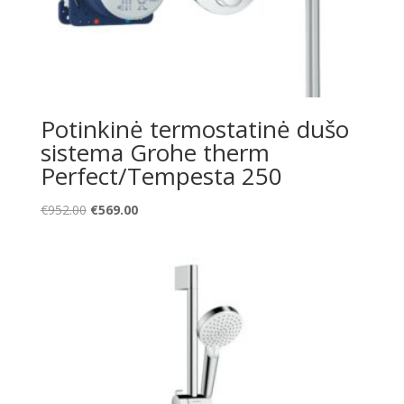
Potinkinė termostatinė dušo
sistema Grohe therm
Perfect/Tempesta 250
Original
Current
€
952.00
€
569.00
price
price
was:
is:
€952.00.
€569.00.