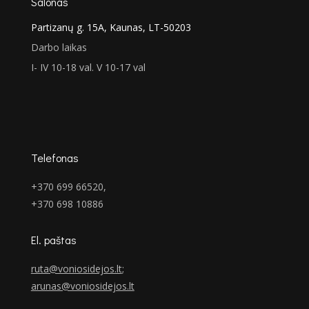
Salonas
Partizanų g. 15A, Kaunas, LT-50203
Darbo laikas
I- IV 10-18 val. V 10-17 val
Telefonas
+370 699 66520,
+370 698 10886
El. paštas
ruta@voniosidejos.lt
;
arunas@voniosidejos.lt