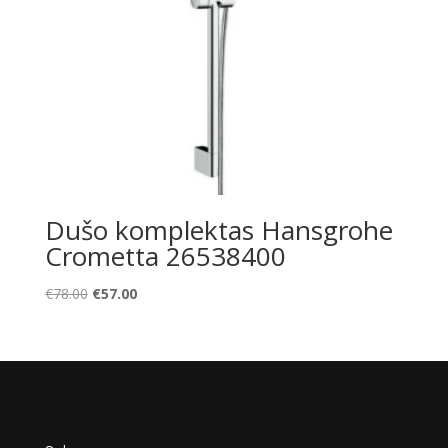
Dušo komplektas Hansgrohe
Crometta 26538400
Original
Current
€
78.00
€
57.00
price
price
was:
is:
€78.00.
€57.00.