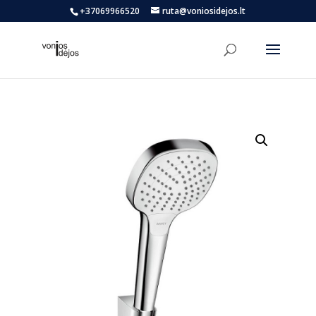
+37069966520
ruta@voniosidejos.lt