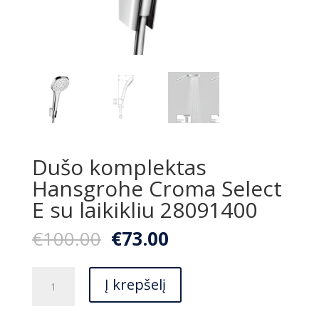
Dušo komplektas
Hansgrohe Croma Select
E su laikikliu 28091400
Original
Current
€
100.00
€
73.00
price
price
was:
is:
produkto
€100.00.
€73.00.
Į krepšelį
kiekis:
Dušo