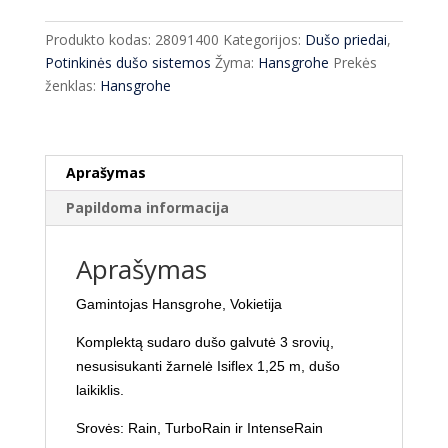
komplektas
Hansgrohe
Produkto kodas:
28091400
Kategorijos:
Dušo priedai
,
Croma
Potinkinės dušo sistemos
Žyma:
Hansgrohe
Prekės
Select
ženklas:
Hansgrohe
E
su
laikikliu
28091400
Aprašymas
Papildoma informacija
Aprašymas
Gamintojas Hansgrohe, Vokietija
Komplektą sudaro dušo galvutė 3 srovių,
nesusisukanti žarnelė Isiflex 1,25 m, dušo
laikiklis.
Srovės: Rain, TurboRain ir IntenseRain