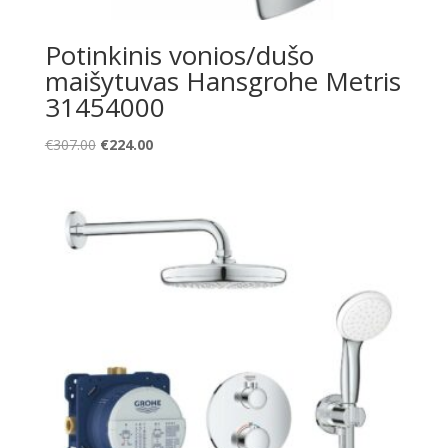
Potinkinis vonios/dušo
maišytuvas Hansgrohe Metris
31454000
Original
Current
€
307.00
€
224.00
price
price
was:
is:
€307.00.
€224.00.