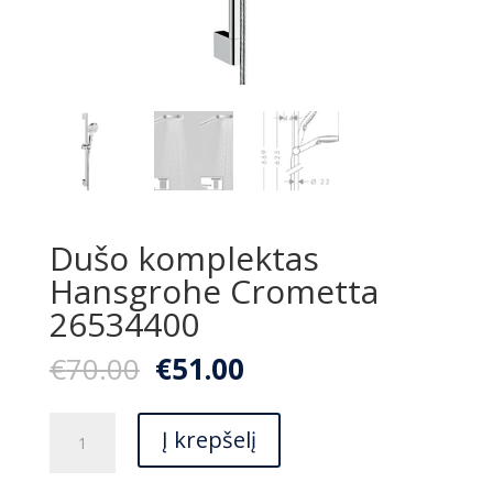
Dušo komplektas
Hansgrohe Crometta
26534400
Original
Current
€
70.00
€
51.00
price
price
was:
is:
produkto
€70.00.
€51.00.
Į krepšelį
kiekis:
Dušo