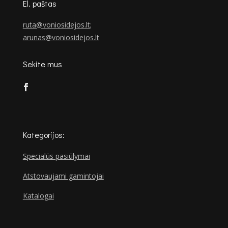
El. paštas
ruta@voniosidejos.lt
;
arunas@voniosidejos.lt
Sekite mus
Kategorijos:
Specialūs pasiūlymai
Atstovaujami gamintojai
Katalogai