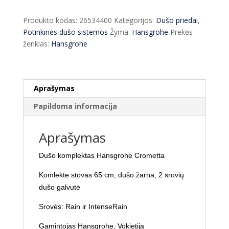
komplektas
Hansgrohe
Produkto kodas:
26534400
Kategorijos:
Dušo priedai
,
Crometta
Potinkinės dušo sistemos
Žyma:
Hansgrohe
Prekės
26534400
ženklas:
Hansgrohe
Aprašymas
Papildoma informacija
Aprašymas
Dušo komplektas Hansgrohe Crometta
Komlekte stovas 65 cm, dušo žarna, 2 srovių
dušo galvutė
Srovės: Rain ir IntenseRain
Gamintojas Hansgrohe, Vokietija