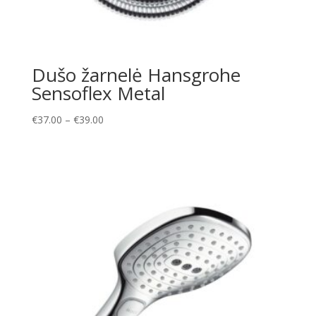
Dušo žarnelė Hansgrohe
Sensoflex Metal
Price
€
37.00
–
€
39.00
range:
€37.00
through
€39.00