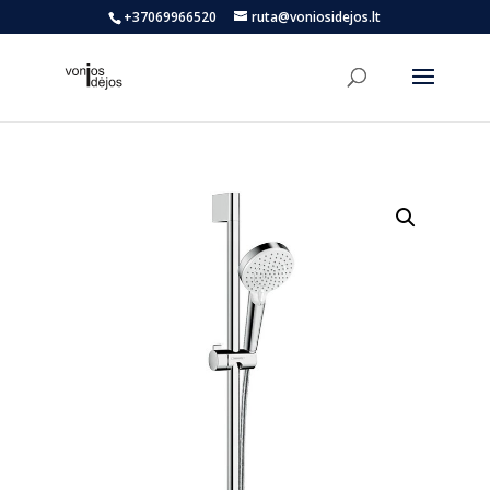
+37069966520
ruta@voniosidejos.lt