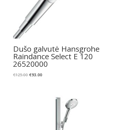
Dušo galvutė Hansgrohe
Raindance Select E 120
26520000
Original
Current
€
125.00
€
93.00
price
price
was:
is:
€125.00.
€93.00.