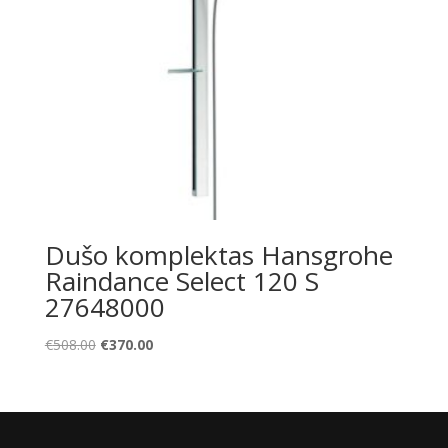
Dušo komplektas Hansgrohe
Raindance Select 120 S
27648000
Original
Current
€
508.00
€
370.00
price
price
was:
is:
€508.00.
€370.00.