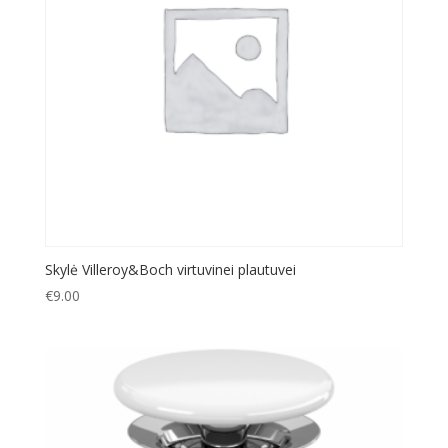
Skylė Villeroy&Boch virtuvinei plautuvei
€
9.00