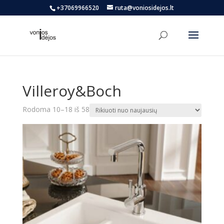
+37069966520
ruta@voniosidejos.lt
Villeroy&Boch
Rūšiuojama
Rodoma 10–18 iš 58
pagal
naujausią