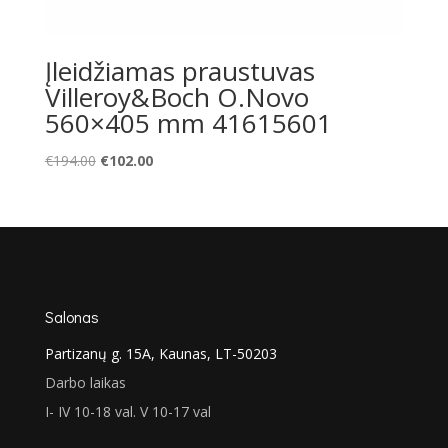
Įleidžiamas praustuvas
Villeroy&Boch O.Novo
560×405 mm 41615601
Original
Current
€
194.00
€
102.00
price
price
was:
is:
€194.00.
€102.00.
Salonas
Partizanų g. 15A, Kaunas, LT-50203
Darbo laikas
I- IV 10-18 val. V 10-17 val