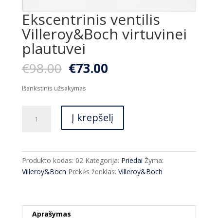
Ekscentrinis ventilis
Villeroy&Boch virtuvinei
plautuvei
Original
Current
€
98.00
€
73.00
price
price
was:
is:
Išankstinis užsakymas
€98.00.
€73.00.
produkto
Į krepšelį
kiekis:
Ekscentrinis
ventilis
Villeroy&Boch
Produkto kodas:
02
Kategorija:
Priedai
Žyma:
virtuvinei
Villeroy&Boch
Prekės ženklas:
Villeroy&Boch
plautuvei
Aprašymas