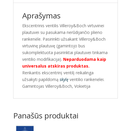
Aprašymas
Ekscentrinis ventilis Villeroy&Boch virtuvinei
plautuvei su pasukama nerūdijančio plieno
rankenėle. Pasirinkti užsakant Villeroy&Boch
virtuvinę plautuvę (gamintojo bus
sukomplektuota pasirinktai plautuvei tinkama
ventilio modifikacija).
Neparduodama kaip
universalus atskiras produktas.
Renkantis ekscentrinį ventilį reikalinga
užsakyti papildomą
skylę
ventilio rankenėlei.
Gamintojas Villeroy&Boch, Vokietija
Panašūs produktai