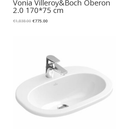
Vonia Villeroy&Boch Oberon
2.0 170*75 cm
Original
Current
€
1,838.00
€
775.00
price
price
was:
is:
€1,838.00.
€775.00.