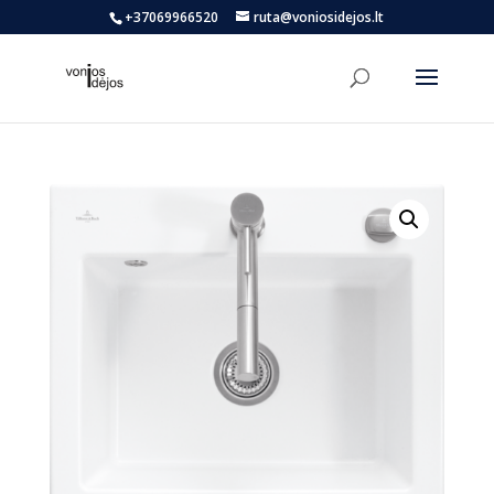
+37069966520
ruta@voniosidejos.lt