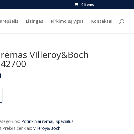
0 Items
Krepšelis
Lizingas
Pirkimo sąlygos
Kontaktai
 rėmas Villeroy&Boch
242700
l
Current
0
price
is:
.
€225.00.
ategorijos:
Potinkiniai rėmai
,
Specialūs
h
Prekės ženklas:
Villeroy&Boch