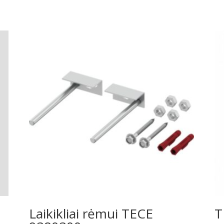
Laikikliai rėmui TECE
T