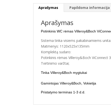
Aprašymas
Papildoma informacija
Aprašymas
Potinkinis WC rėmas Villeroy&Boch ViConnect
Sistema tinka visiems pakabinamiems unit
Matmenys: 1120x525x135mm
Komplektą sudaro:
Potinkinis rėmas Villeroy&Boch ViConnect 3/
Tvirtinimo varžtai;
Tinka Villeroy&Boch
mygtuka
i
Gamintojas Villeroy&Boch, Vokietija
Pristatymo terminas 1-3 d.d.