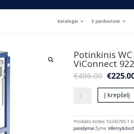
Katalogai
E parduotuvė
Potinkinis WC
ViConnect 92
Origina
€
486.00
€
225.0
price
was:
produkto
€486.00
Į krepšelį
kiekis:
Potinkinis
WC
rėmas
Produkto kodas:
92242700-1
K
Villeroy&Boch
pasiūlymai
Žyma:
Villeroy&Boc
ViConnect