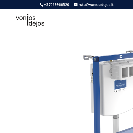
+37069966520
ruta@voniosidejos.lt