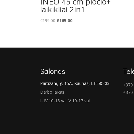
INEO 45 cm pločio+
laikikliai 2in1
Original
Current
€
199.00
€
165.00
price
price
was:
is:
€199.00.
€165.00.
Salonas
Tel
Partizanų g. 15A, Kaunas, LT-50203
+370 
Darbo laikas
+370
I- IV 10-18 val. V 10-17 val