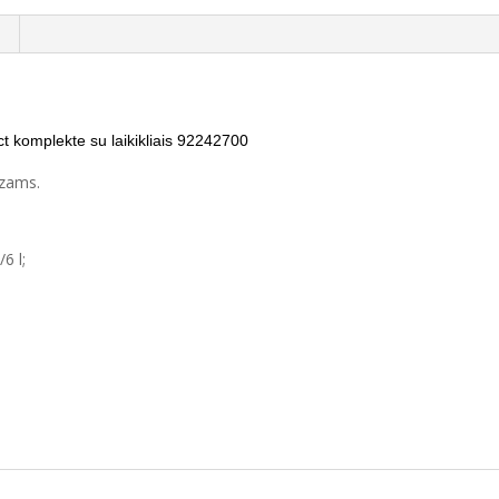
 komplekte su laikikliais 92242700
azams.
6 l;