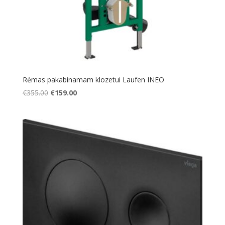
Rėmas pakabinamam klozetui Laufen INEO
Original
Current
€
355.00
€
159.00
price
price
was:
is:
€355.00.
€159.00.