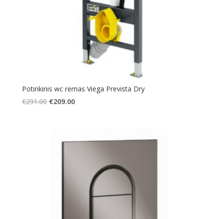
Potinkinis wc rėmas Viega Prevista Dry
Original
Current
€
291.00
€
209.00
price
price
was:
is:
€291.00.
€209.00.