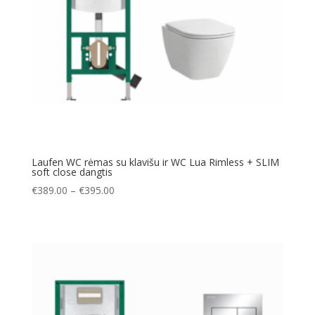
Laufen WC rėmas su klavišu ir WC Lua Rimless + SLIM
soft close dangtis
Price
€
389.00
–
€
395.00
range:
€389.00
through
€395.00