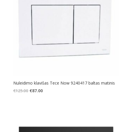
Nuleidimo klavišas Tece Now 9240417 baltas matinis
Original
Current
€
125.00
€
87.00
price
price
was:
is:
€125.00.
€87.00.