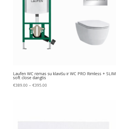
Laufen WC rėmas su klavišu ir WC PRO Rimless + SLIM
soft close dangtis
Price
€
389.00
–
€
395.00
range:
€389.00
through
€395.00