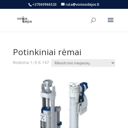
+37069966520
ruta@voniosidejos.lt
Potinkiniai rėmai
Rūšiuojama
Rodoma 1–9 iš 147
pagal
naujausią