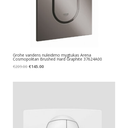
Grohe vandens nuleidimo mygtukas Arena
Cosmopolitan Brushed Hard Graphite 37624A00
Original
Current
€
209.00
€
145.00
price
price
was:
is:
€209.00.
€145.00.