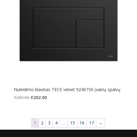
Nuleidimo klavišas TECE velvet 924073X įvairių spalvų
Original
Current
€
289.00
€
202.00
price
price
was:
is:
€289.00.
€202.00.
1
2
3
4
…
15
16
17
→