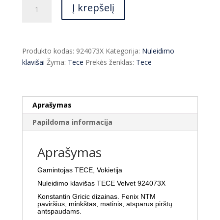
produkto
Į krepšelį
kiekis:
Nuleidimo
klavišas
TECE
Produkto kodas:
924073X
Kategorija:
Nuleidimo
velvet
klavišai
Žyma:
Tece
Prekės ženklas:
Tece
924073X
įvairių
spalvų
Aprašymas
Papildoma informacija
Aprašymas
Gamintojas TECE, Vokietija
Nuleidimo klavišas TECE Velvet 924073X
Konstantin Gricic dizainas. Fenix NTM
paviršius, minkštas, matinis, atsparus pirštų
antspaudams.