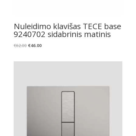
Nuleidimo klavišas TECE base
9240702 sidabrinis matinis
Original
Current
€
62.00
€
46.00
price
price
was:
is:
€62.00.
€46.00.