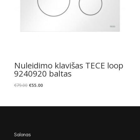
Nuleidimo klavišas TECE loop
9240920 baltas
Original
Current
€
79.00
€
55.00
price
price
was:
is:
€79.00.
€55.00.
Salonas