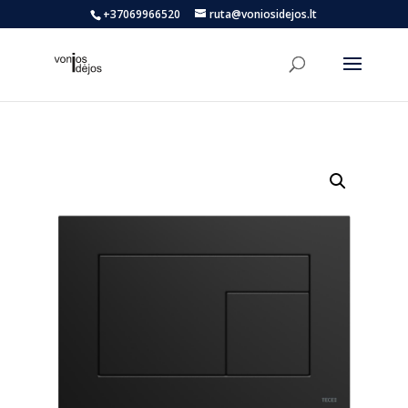
+37069966520
ruta@voniosidejos.lt