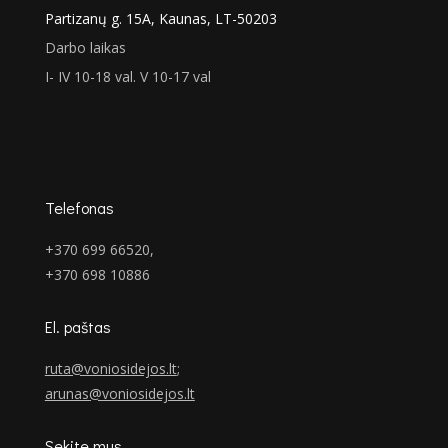
Partizanų g. 15A, Kaunas, LT-50203
Darbo laikas
I- IV 10-18 val. V 10-17 val
Telefonas
+370 699 66520,
+370 698 10886
El. paštas
ruta@voniosidejos.lt
;
arunas@voniosidejos.lt
Sekite mus