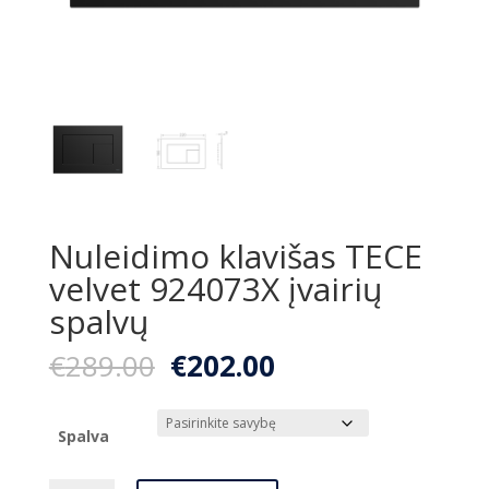
Nuleidimo klavišas TECE
velvet 924073X įvairių
spalvų
Original
Current
€
289.00
€
202.00
price
price
was:
is:
€289.00.
€202.00.
Spalva