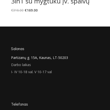
3in1 su mygtuku įv. spalvų
Original
Current
€
316.00
€
169.00
price
price
was:
is:
€316.00.
€169.00.
Salonas
Partizanų g. 15A, Kaunas, LT-50203
Darbo laikas
I- IV 10-18 val. V 10-17 val
Telefonas