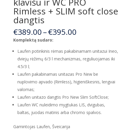
klavišu ir WC PRO
Rimless + SLIM soft close
dangtis
Price
€
389.00
–
€
395.00
range:
Komplektą sudaro:
€389.00
through
Laufen potinkinis rėmas pakabinamam unitazui Ineo,
€395.00
dviejų rėžimų 6/3 l mechanizmas, reguliuojamas iki
4.5/3 l;
Laufen pakabinamas unitazas Pro New be
nuplovimo apvado (Rimless), higieniškesnis, lengvai
valomas;
Laufen unitazo dangtis Pro New Slim SoftClose;
Laufen WC nuleidimo mygtukas LIS, dvigubas,
baltas, juodas matinis arba chromo spalvos.
Gamintojas Laufen, Šveicarija