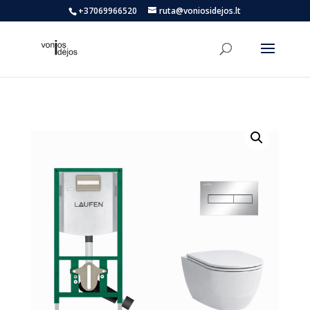
+37069966520
ruta@voniosidejos.lt