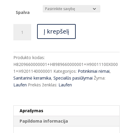
Spalva
produkto
Į krepšelį
kiekis:
Laufen
WC
rėmas
Produkto kodas:
su
H8209660000001+H8989660000001+H90011100X000
klavišu
1+H9201140000001
Kategorijos:
Potinkiniai rėmai
,
ir
Sanitarinė keramika
,
Specialūs pasiūlymai
Žyma:
WC
Laufen
Prekės ženklas:
Laufen
PRO
Rimless
+
SLIM
Aprašymas
soft
Papildoma informacija
close
dangtis