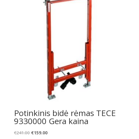
Potinkinis bidė rėmas TECE
9330000 Gera kaina
Original
Current
€
241.00
€
159.00