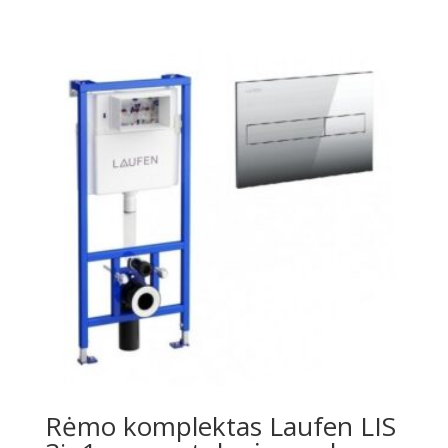
price
price
was:
is:
€241.00.
€159.00.
Rėmo komplektas Laufen LIS