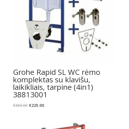
Grohe Rapid SL WC rėmo
komplektas su klavišu,
laikikliais, tarpine (4in1)
38813001
Original
Current
€
365.00
€
225.00
price
price
was:
is:
€365.00.
€225.00.