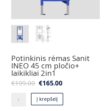
Potinkinis rėmas Sanit
INEO 45 cm pločio+
laikikliai 2in1
Original
Current
€
199.00
€
165.00
price
price
was:
is:
produkto
€199.00.
€165.00.
Į krepšelį
kiekis:
Potinkinis