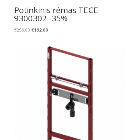
Potinkinis rėmas TECE
9300302 -35%
Original
Current
€
296.00
€
192.00
price
price
was:
is:
€296.00.
€192.00.