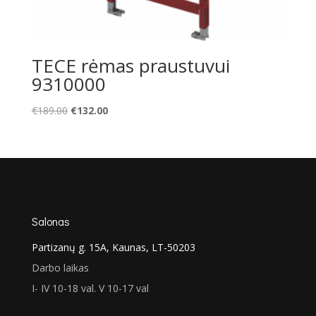
TECE rėmas praustuvui
9310000
Original
Current
€
189.00
€
132.00
price
price
was:
is:
€189.00.
€132.00.
Salonas
Partizanų g. 15A, Kaunas, LT-50203
Darbo laikas
I- IV 10-18 val. V 10-17 val