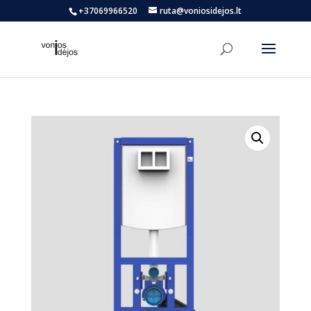
+37069966520
ruta@voniosidejos.lt