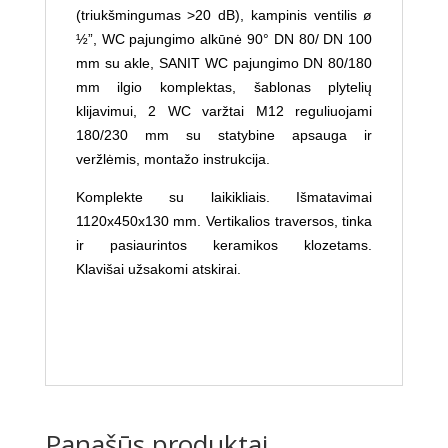
(triukšmingumas >20 dB), kampinis ventilis ø
½”, WC pajungimo alkūnė 90° DN 80/ DN 100
mm su akle, SANIT WC pajungimo DN 80/180
mm ilgio komplektas, šablonas plytelių
klijavimui, 2 WC varžtai M12 reguliuojami
180/230 mm su statybine apsauga ir
veržlėmis, montažo instrukcija.
Komplekte su laikikliais.
Išmatavimai
1120x450x130 mm.
Vertikalios traversos, tinka
ir pasiaurintos keramikos klozetams.
Klavišai
užsakomi atskirai.
Panašūs produktai