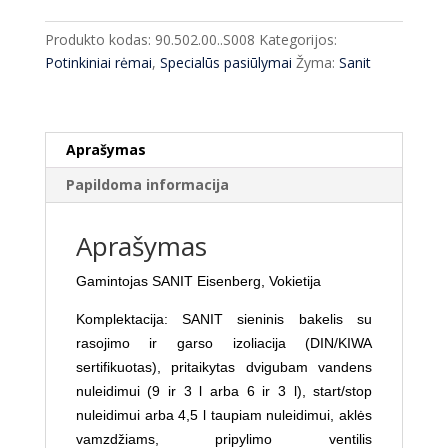
rėmas
Sanit
Produkto kodas:
90.502.00..S008
Kategorijos:
INEO
Potinkiniai rėmai
,
Specialūs pasiūlymai
Žyma:
Sanit
45
cm
pločio+
laikikliai
Aprašymas
2in1
Papildoma informacija
Aprašymas
Gamintojas
SANIT Eisenberg, Vokietija
Komplektacija: SANIT sieninis bakelis su
rasojimo ir garso izoliacija (DIN/KIWA
sertifikuotas), pritaikytas dvigubam vandens
nuleidimui (9 ir 3 l arba 6 ir 3 l), start/stop
nuleidimui arba 4,5 l taupiam nuleidimui, aklės
vamzdžiams, pripylimo ventilis