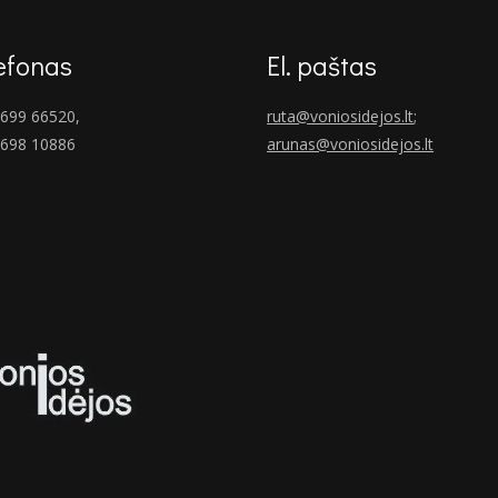
efonas
El. paštas
699 66520,
ruta@voniosidejos.lt
;
 698 10886
arunas@voniosidejos.lt