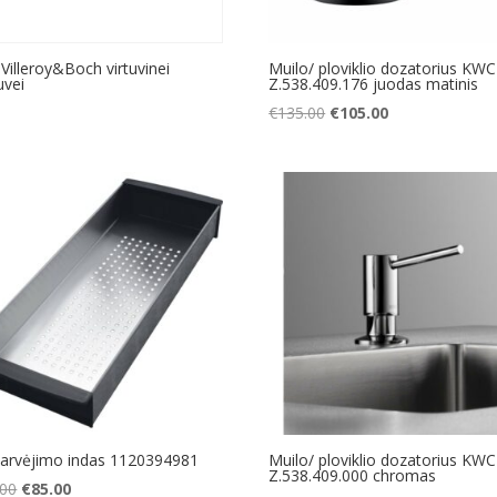
 Villeroy&Boch virtuvinei
Muilo/ ploviklio dozatorius KWC
uvei
Z.538.409.176 juodas matinis
Original
Current
€
135.00
€
105.00
price
price
was:
is:
€135.00.
€105.00.
varvėjimo indas 1120394981
Muilo/ ploviklio dozatorius KWC
Z.538.409.000 chromas
Original
Current
.00
€
85.00