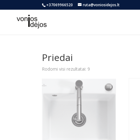
+37069966520
ruta@voniosidejos.lt
Priedai
Rūšiuojama
Rodomi visi rezultatai: 9
pagal
naujausią