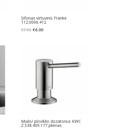
Sifonas virtuvinis Franke
112.0006.412
Original
Current
€
7.00
€
6.00
price
price
was:
is:
€7.00.
€6.00.
Muilo/ ploviklio dozatorius KWC
Z.538.409.177 plienas