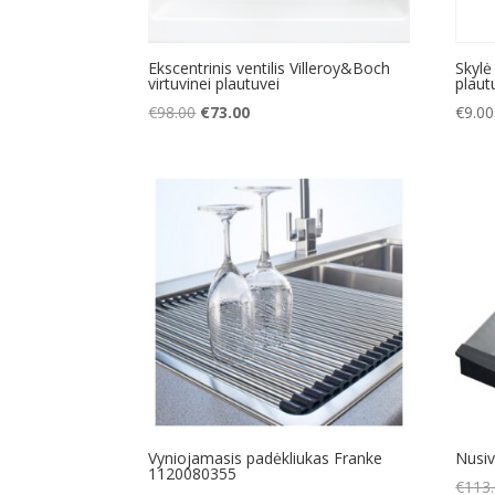
Ekscentrinis ventilis Villeroy&Boch
Skylė
virtuvinei plautuvei
plaut
Original
Current
€
98.00
€
73.00
€
9.00
price
price
was:
is:
€98.00.
€73.00.
Vyniojamasis padėkliukas Franke
Nusi
1120080355
€
113