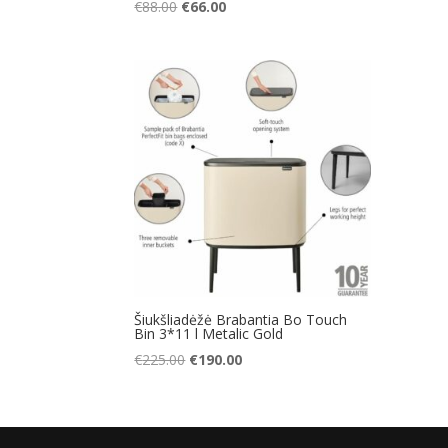
Original
Current
€
88.00
€
66.00
price
price
was:
is:
€88.00.
€66.00.
Šiukšliadėžė Brabantia Bo Touch
Bin 3*11 l Metalic Gold
Original
Current
€
225.00
€
190.00
price
price
was:
is:
€225.00.
€190.00.