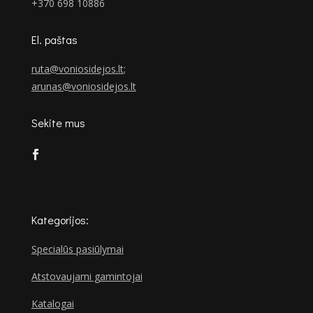
+370 698 10886
El. paštas
ruta@voniosidejos.lt
;
arunas@voniosidejos.lt
Sekite mus
Kategorijos:
Specialūs pasiūlymai
Atstovaujami gamintojai
Katalogai