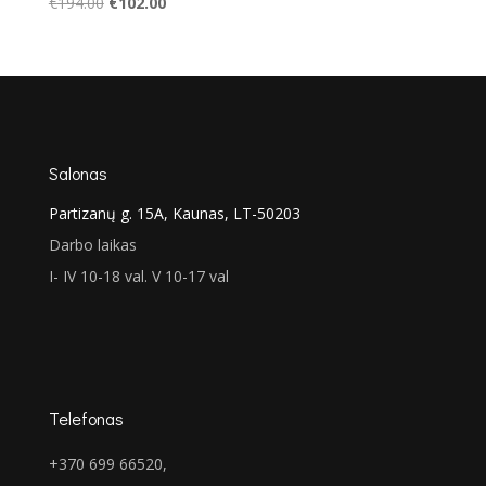
Original
Current
€
194.00
€
102.00
price
price
was:
is:
€194.00.
€102.00.
Salonas
Partizanų g. 15A, Kaunas, LT-50203
Darbo laikas
I- IV 10-18 val. V 10-17 val
Telefonas
+370 699 66520,