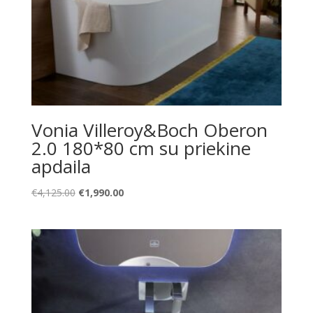
Vonia Villeroy&Boch Oberon
2.0 180*80 cm su priekine
apdaila
Original
Current
€
4,125.00
€
1,990.00
price
price
was:
is:
€4,125.00.
€1,990.00.