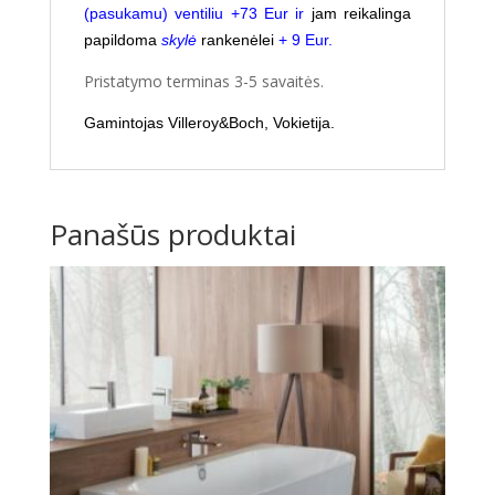
(pasukamu) ventiliu +73 Eur ir
jam reikalinga
papildoma
skyl
ė
rankenėlei
+ 9 Eur.
Pristatymo terminas 3-5 savaitės.
Gamintojas Villeroy&Boch, Vokietija.
Panašūs produktai