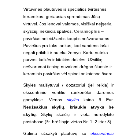
Virtuvinės plautuvės iš specialios tvirtesnės
keramikos- geriausias sprendimas Jūsų
virtuvei. Jos lengvai valomos, visiškai neįgeria
skysčių, nekeičia spalvos.
Ceramicplus
–
paviršius neleidžiantis kauptis nešvarumams.
Paviršius yra toks tankus, kad vandens lašai
negali prikibti ir nuteka žemyn. Kartu nuteka
purvas, kalkės ir kitokios dalelės. Užsilikę
nešvarumai tiesiog nuvalomi drėgna šluoste ir
keraminis paviršius vėl spindi ankstesne švara.
Skylės maišytuvui / dozatoriui (jei reikia) ir
ekscentrinio ventilio rankenėlei daromos
gamykloje. Vienos
skylės
kaina 9 Eur.
Neužsakius skylių, kriauklė atvyks be
skylių
. Skylių skaičių ir vietą nurodykite
pastabose (žr. brėžinyje vietos Nr. 1, 2 ir/ar 3).
Galima užsakyti plautuvę su
ekscentriniu