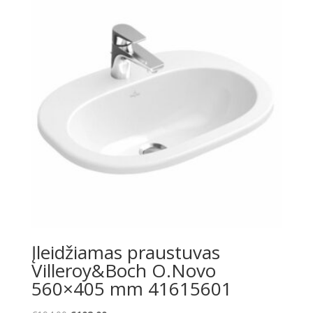
Įleidžiamas praustuvas
Villeroy&Boch O.Novo
560×405 mm 41615601