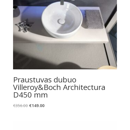
Praustuvas dubuo
Villeroy&Boch Architectura
D450 mm
Original
Current
€
356.00
€
149.00
price
price
was:
is:
€356.00.
€149.00.