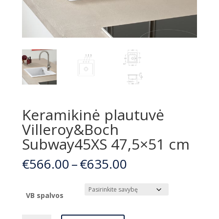
Keramikinė plautuvė
Villeroy&Boch
Subway45XS 47,5×51 cm
Price
€
566.00
–
€
635.00
range:
€566.00
through
VB spalvos
€635.00