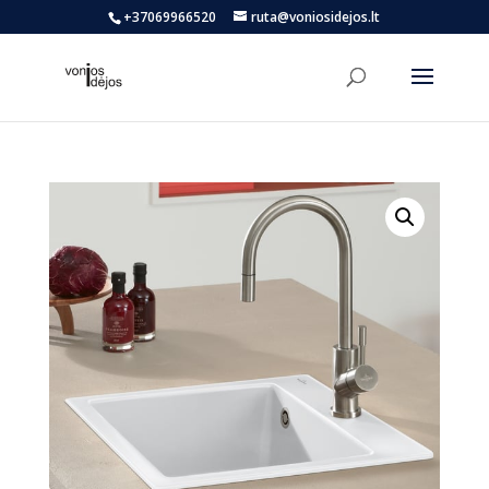
+37069966520
ruta@voniosidejos.lt