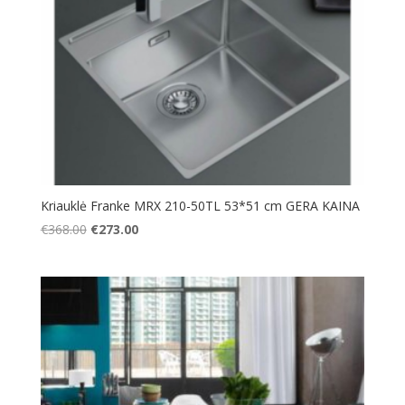
Kriauklė Franke MRX 210-50TL 53*51 cm GERA KAINA
Original
Current
€
368.00
€
273.00
price
price
was:
is:
€368.00.
€273.00.