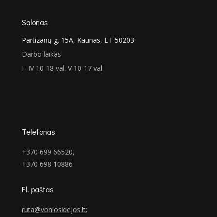
Salonas
Partizanų g. 15A, Kaunas, LT-50203
Darbo laikas
I- IV 10-18 val. V 10-17 val
Telefonas
+370 699 66520,
+370 698 10886
El. paštas
ruta@voniosidejos.lt
;