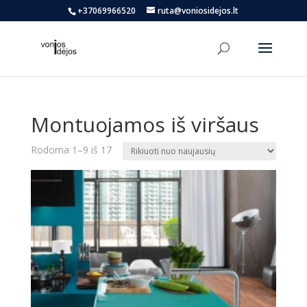
+37069966520
ruta@voniosidejos.lt
Montuojamos iš viršaus
Rūšiuojama
Rodoma 1–9 iš 17
pagal
naujausią