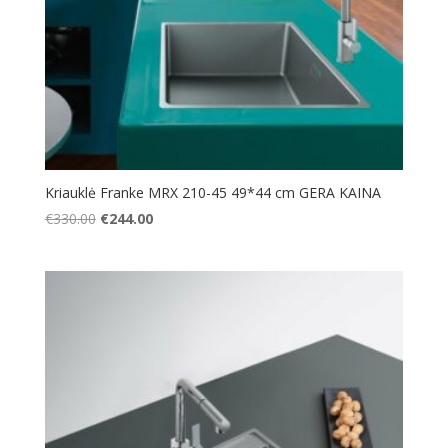
Kriauklė Franke MRX 210-45 49*44 cm GERA KAINA
Original
Current
€
330.00
€
244.00
price
price
was:
is:
€330.00.
€244.00.