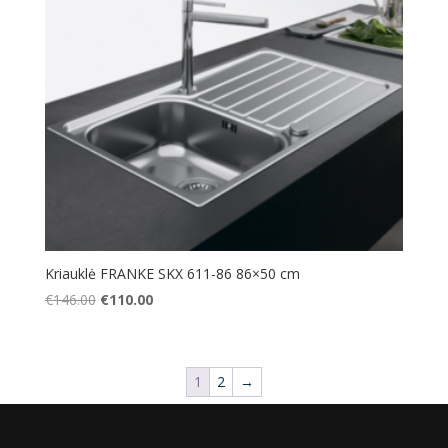
Kriauklė FRANKE SKX 611-86 86×50 cm
Original
Current
€
146.00
€
110.00
price
price
was:
is:
€146.00.
€110.00.
1
2
→