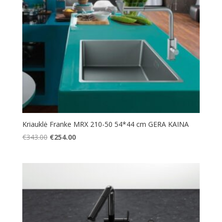
Kriauklė Franke MRX 210-50 54*44 cm GERA KAINA
Original
Current
€
343.00
€
254.00
price
price
was:
is:
€343.00.
€254.00.