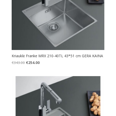
Kriauklė Franke MRX 210-40TL 43*51 cm GERA KAINA
Original
Current
€
343.00
€
254.00
price
price
was:
is:
€343.00.
€254.00.