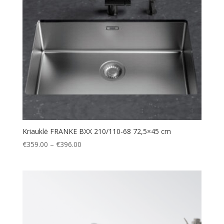
Kriauklė FRANKE BXX 210/110-68 72,5×45 cm
Price
€
359.00
–
€
396.00
range:
€359.00
through
€396.00