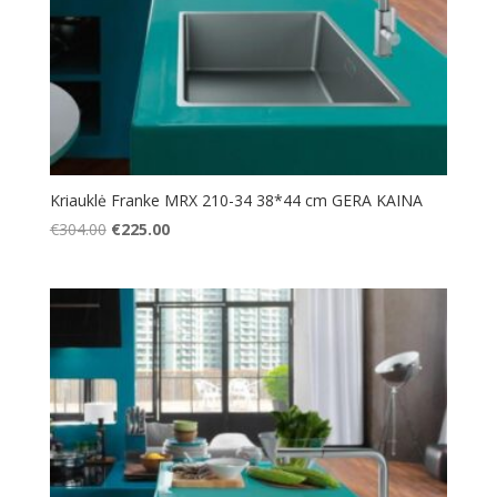
Kriauklė Franke MRX 210-34 38*44 cm GERA KAINA
Original
Current
€
304.00
€
225.00
price
price
was:
is:
€304.00.
€225.00.