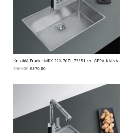
Kriauklė Franke MRX 210-70TL 73*51 cm GERA KAINA
Original
Current
€
500.00
€
370.00
price
price
was:
is:
€500.00.
€370.00.