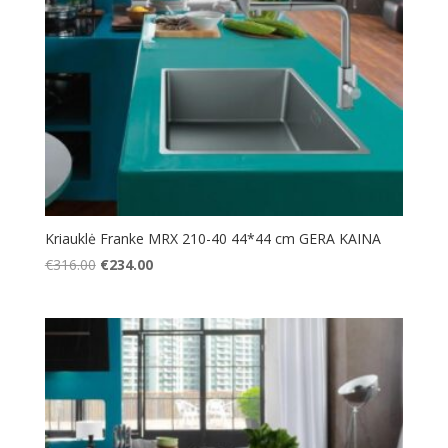
Kriauklė Franke MRX 210-40 44*44 cm GERA KAINA
Original
Current
€
316.00
€
234.00
price
price
was:
is:
€316.00.
€234.00.