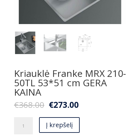
Kriauklė Franke MRX 210-
50TL 53*51 cm GERA
KAINA
Original
Current
€
368.00
€
273.00
price
price
was:
is:
produkto
€368.00.
€273.00.
Į krepšelį
kiekis:
Kriauklė