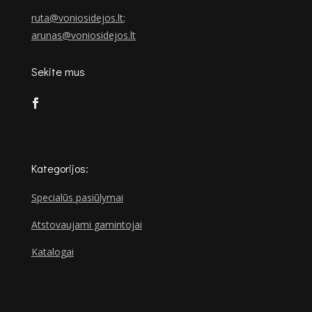
ruta@voniosidejos.lt
;
arunas@voniosidejos.lt
Sekite mus
Kategorijos:
Specialūs pasiūlymai
Atstovaujami gamintojai
Katalogai