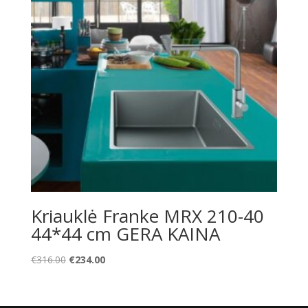
Kriauklė Franke MRX 210-40
44*44 cm GERA KAINA
Original
Current
€
316.00
€
234.00
price
price
was:
is:
€316.00.
€234.00.