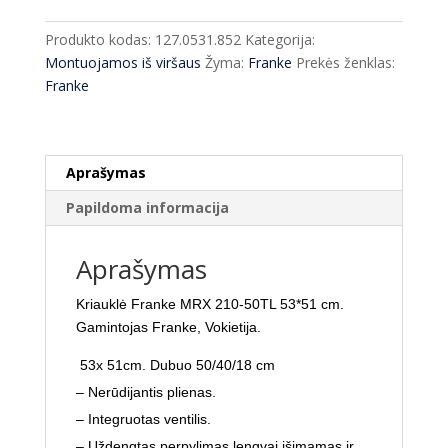
Franke
MRX
Produkto kodas:
127.0531.852
Kategorija:
210-
Montuojamos iš viršaus
Žyma:
Franke
Prekės ženklas:
50TL
Franke
53*51
cm
GERA
KAINA
Aprašymas
Papildoma informacija
Aprašymas
Kriauklė Franke MRX 210-50TL 53*51 cm.
Gamintojas Franke, Vokietija.
53x 51cm.
Dubuo 50/40/18 cm
– Nerūdijantis plienas.
– Integruotas ventilis.
– Uždengtas perpylimas lengvai išimamas ir