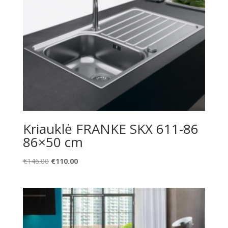
Kriauklė FRANKE SKX 611-86
86×50 cm
Original
Current
€
146.00
€
110.00
price
price
was:
is:
€146.00.
€110.00.