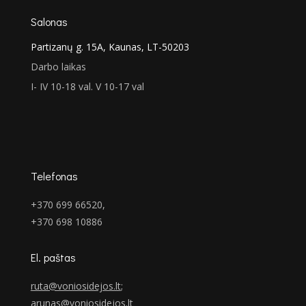
Salonas
Partizanų g. 15A, Kaunas, LT-50203
Darbo laikas
I- IV 10-18 val. V 10-17 val
Telefonas
+370 699 66520,
+370 698 10886
El. paštas
ruta@voniosidejos.lt
;
arunas@voniosidejos.lt