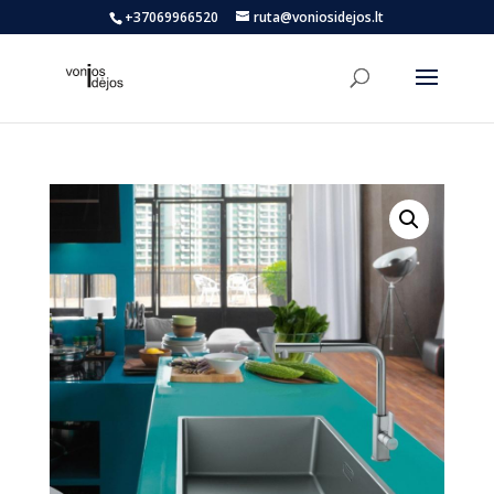
+37069966520
ruta@voniosidejos.lt