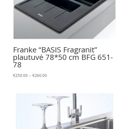
Franke “BASIS Fragranit”
plautuvė 78*50 cm BFG 651-
78
Price
€
250.00
–
€
260.00
range:
€250.00
through
€260.00