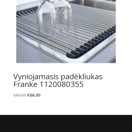
Vyniojamasis padėkliukas
Franke 1120080355
Original
Current
€
88.00
€
66.00
price
price
was:
is:
€88.00.
€66.00.