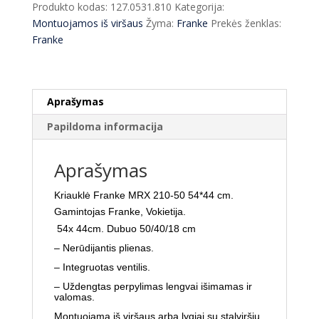
Produkto kodas:
127.0531.810
Kategorija:
210-
Montuojamos iš viršaus
Žyma:
Franke
Prekės ženklas:
50
Franke
54*44
cm
GERA
KAINA
Aprašymas
Papildoma informacija
Aprašymas
Kriauklė Franke MRX 210-50 54*44 cm.
Gamintojas Franke, Vokietija.
54x 44cm.
Dubuo 50/40/18 cm
– Nerūdijantis plienas.
– Integruotas ventilis.
– Uždengtas perpylimas lengvai išimamas ir
valomas.
Montuojama iš viršaus arba lygiai su stalviršiu.