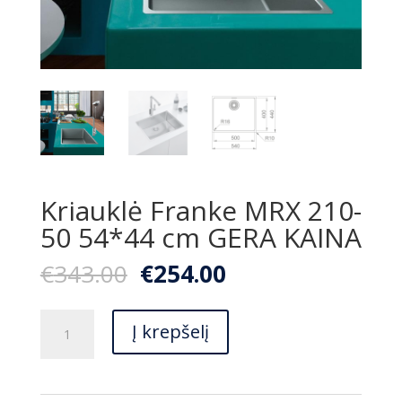
Kriauklė Franke MRX 210-
50 54*44 cm GERA KAINA
Original
Current
€
343.00
€
254.00
price
price
was:
is:
produkto
€343.00.
€254.00.
Į krepšelį
kiekis:
Kriauklė
Franke
MRX