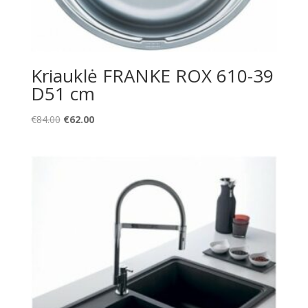
Kriauklė FRANKE ROX 610-39
D51 cm
Original
Current
€
84.00
€
62.00
price
price
was:
is:
€84.00.
€62.00.