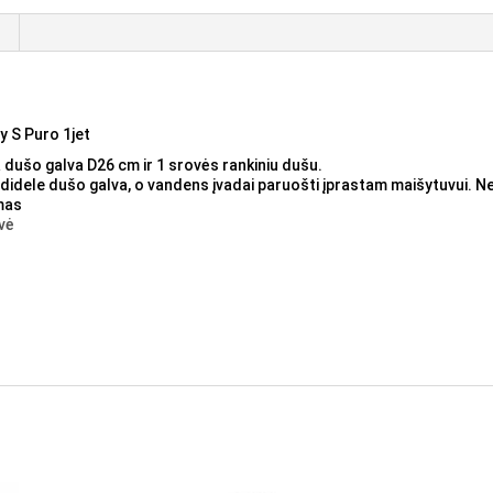
y S Puro 1jet
 dušo galva D26 cm ir 1 srovės rankiniu dušu.
u didele dušo galva, o vandens įvadai paruošti įprastam maišytuvui. 
imas
vė