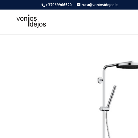
+37069966520
ruta@voniosidejos.lt