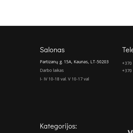
was:
is:
€889.00.
€666.00.
Salonas
Tel
Partizanų g. 15A, Kaunas, LT-50203
+370 
Darbo laikas
+370
I- IV 10-18 val. V 10-17 val
Kategorijos: