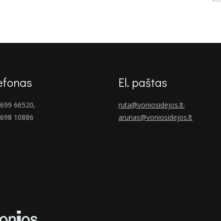
was:
is:
€1,966.00.
€1,435.00.
efonas
El. paštas
699 66520,
ruta@voniosidejos.lt
;
 698 10886
arunas@voniosidejos.lt