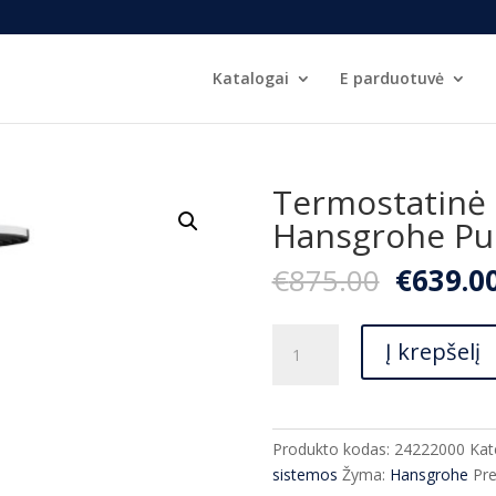
Katalogai
E parduotuvė
Termostatinė 
Hansgrohe Pul
Origina
€
875.00
€
639.0
price
was:
produkto
€875.00
Į krepšelį
kiekis:
Termostatinė
dušo
sistema
Produkto kodas:
24222000
Kat
Hansgrohe
sistemos
Žyma:
Hansgrohe
Pre
Pulsify