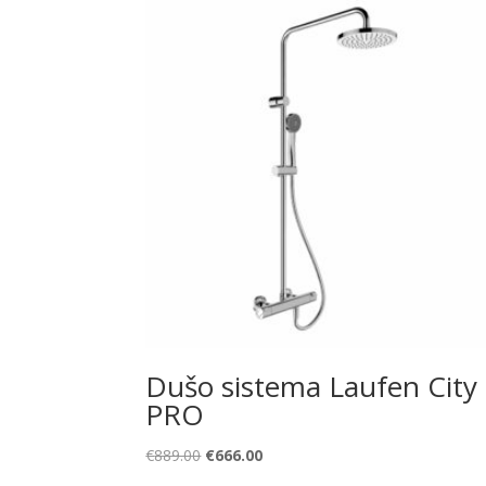
Dušo sistema Laufen City
PRO
Original
Current
€
889.00
€
666.00
price
price