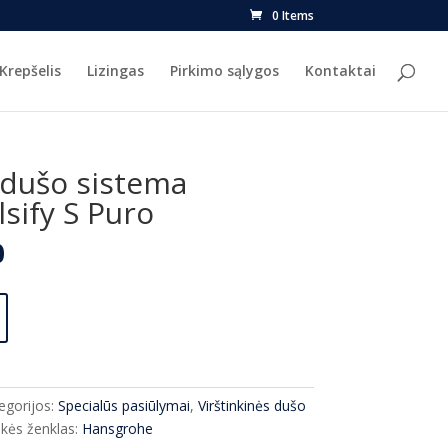
0 Items
Krepšelis
Lizingas
Pirkimo sąlygos
Kontaktai
dušo sistema
sify S Puro
l
Current
0
price
is:
.
€639.00.
egorijos:
Specialūs pasiūlymai
,
Virštinkinės dušo
kės ženklas:
Hansgrohe