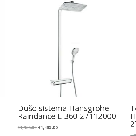
Dušo sistema Hansgrohe
T
Raindance E 360 27112000
H
2
Original
Current
€
1,966.00
€
1,435.00
price
price
€
9