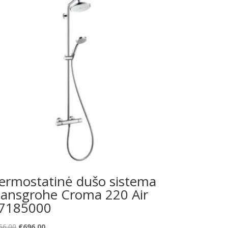
ermostatinė dušo sistema
ansgrohe Croma 220 Air
7185000
Original
Current
56.00
€
696.00