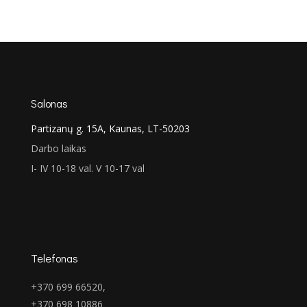
price
price
was:
is:
€553.00.
€349.00.
Salonas
Partizanų g. 15A, Kaunas, LT-50203
Darbo laikas
I- IV 10-18 val. V 10-17 val
Telefonas
+370 699 66520,
+370 698 10886