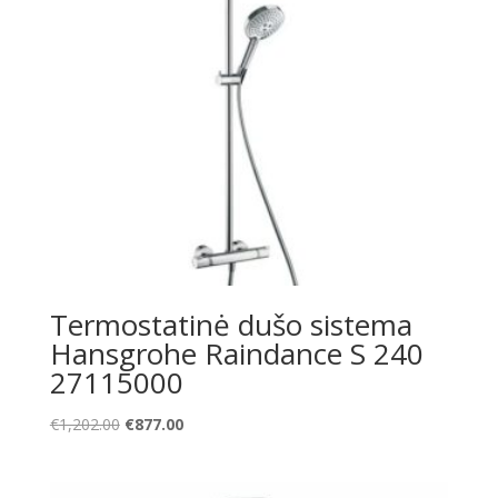
Termostatinė dušo sistema
Hansgrohe Raindance S 240
27115000
Original
Current
€
1,202.00
€
877.00
price
price
was:
is: