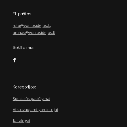
El. paštas
ruta@voniosidejos.lt
;
arunas@voniosidejos.lt
Sekite mus
Kategorijos:
Specialūs pasiūlymai
Atstovaujami gamintojai
Katalogai