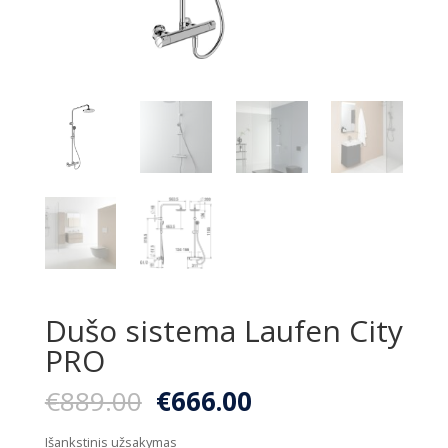
Dušo sistema Laufen City
PRO
Original
Current
€
889.00
€
666.00
price
price
was:
is:
Išankstinis užsakymas