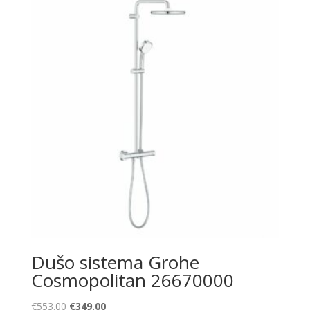
€1,202.00.
€877.00.
Dušo sistema Grohe
Cosmopolitan 26670000
Original
Current
€
553.00
€
349.00