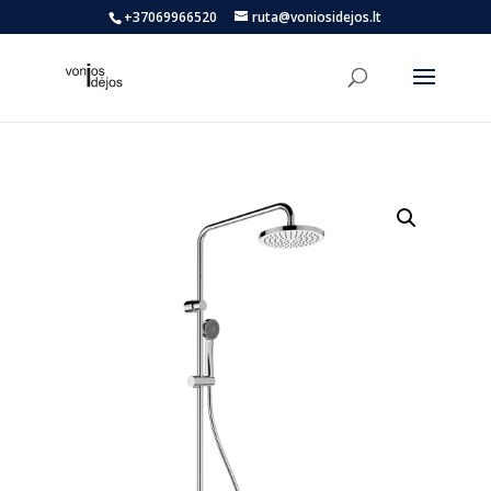
+37069966520
ruta@voniosidejos.lt