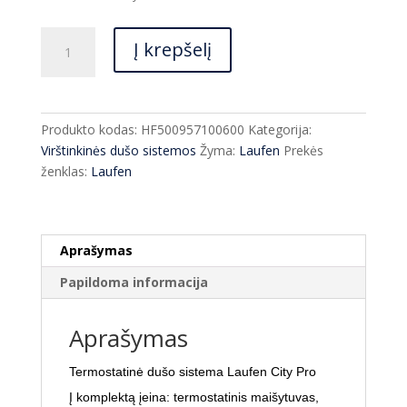
€889.00.
€666.00.
produkto
Į krepšelį
kiekis:
Dušo
sistema
Laufen
Produkto kodas:
HF500957100600
Kategorija:
City
Virštinkinės dušo sistemos
Žyma:
Laufen
Prekės
PRO
ženklas:
Laufen
Aprašymas
Papildoma informacija
Aprašymas
Termostatinė dušo sistema Laufen City Pro
Į komplektą įeina: termostatinis maišytuvas,