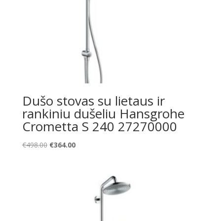
Dušo stovas su lietaus ir
rankiniu dušeliu Hansgrohe
Crometta S 240 27270000
Original
Current
€
498.00
€
364.00
price
price
was:
is:
€498.00.
€364.00.