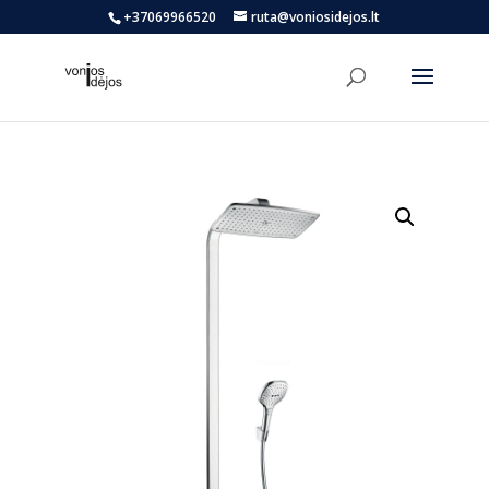
+37069966520
ruta@voniosidejos.lt