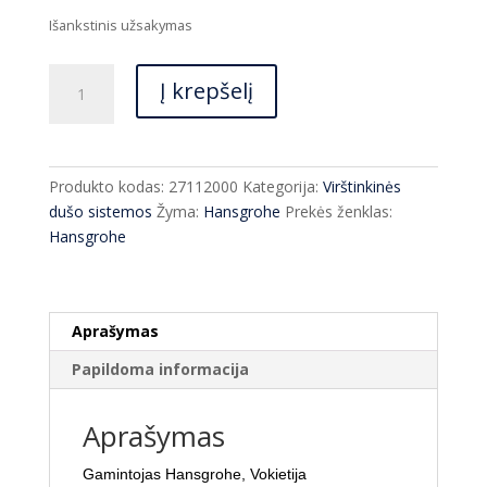
price
price
was:
is:
Išankstinis užsakymas
€1,966.00.
€1,435.00.
produkto
Į krepšelį
kiekis:
Dušo
sistema
Hansgrohe
Produkto kodas:
27112000
Kategorija:
Virštinkinės
Raindance
dušo sistemos
Žyma:
Hansgrohe
Prekės ženklas:
E
Hansgrohe
360
27112000
Aprašymas
Papildoma informacija
Aprašymas
Gamintojas Hansgrohe, Vokietija