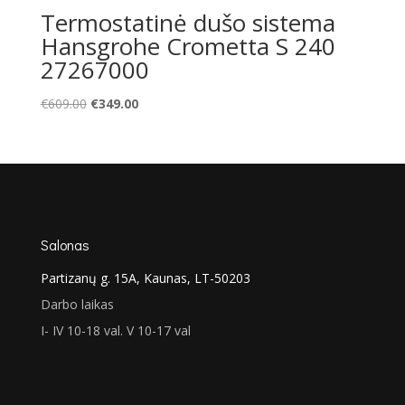
Termostatinė dušo sistema
Hansgrohe Crometta S 240
27267000
Original
Current
€
609.00
€
349.00
price
price
was:
is:
€609.00.
€349.00.
Salonas
Partizanų g. 15A, Kaunas, LT-50203
Darbo laikas
I- IV 10-18 val. V 10-17 val