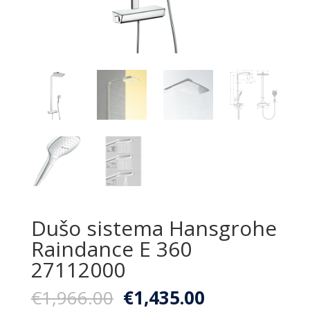
Dušo sistema Hansgrohe
Raindance E 360
27112000
Original
Current
€
1,966.00
€
1,435.00