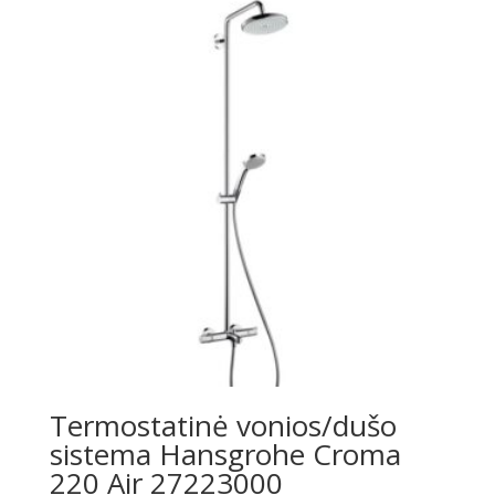
€369.00.
€269.00.
Termostatinė vonios/dušo
sistema Hansgrohe Croma
220 Air 27223000