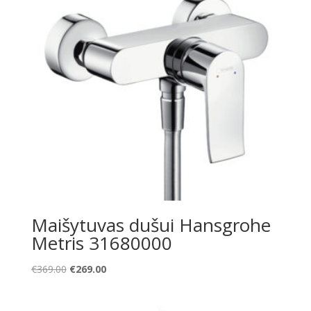
Maišytuvas dušui Hansgrohe
Metris 31680000
Original
Current
€
369.00
€
269.00
price
price
was:
is: