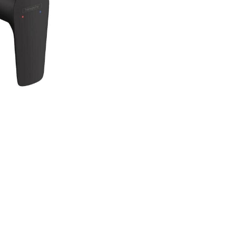
black
matt
71760670