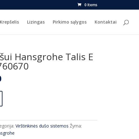
0 Items
Krepšelis
Lizingas
Pirkimo sąlygos
Kontaktai
šui Hansgrohe Talis E
760670
l
Current
0
price
is:
.
€220.00.
egorija:
Virštinkinės dušo sistemos
Žyma:
sgrohe