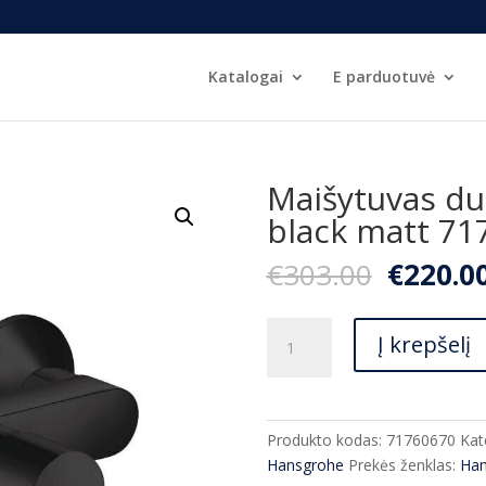
Katalogai
E parduotuvė
Maišytuvas du
black matt 71
Origina
€
303.00
€
220.0
price
was:
produkto
€303.00
Į krepšelį
kiekis:
Maišytuvas
dušui
Hansgrohe
Produkto kodas:
71760670
Kat
Talis
Hansgrohe
Prekės ženklas:
Han
E