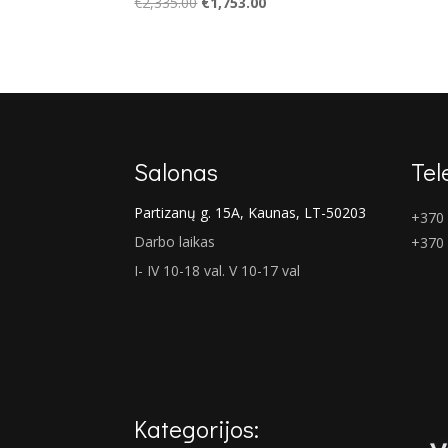
Original
Current
€
2,335.00
€
1,753.00
price
price
was:
is:
€2,335.00.
€1,753.00.
Salonas
Tel
Partizanų g. 15A, Kaunas, LT-50203
+370 
Darbo laikas
+370
I- IV 10-18 val. V 10-17 val
Kategorijos: