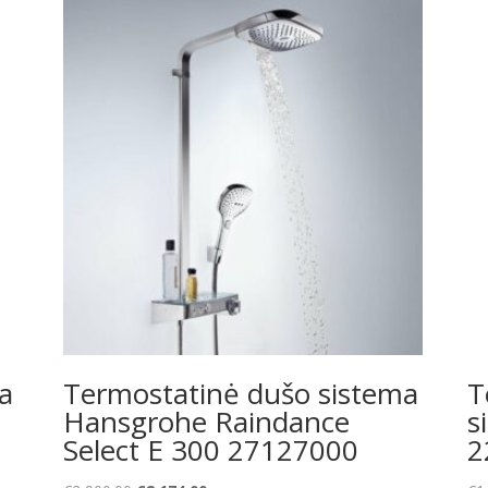
a
Termostatinė dušo sistema
T
Hansgrohe Raindance
s
Select E 300 27127000
2