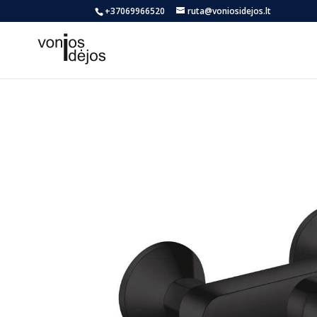
+37069966520
ruta@voniosidejos.lt