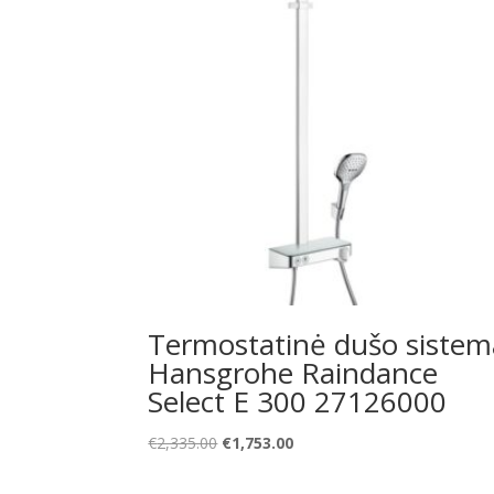
Termostatinė dušo sistem
Hansgrohe Raindance
Select E 300 27126000
Original
Current
€
2,335.00
€
1,753.00
price
price
was:
is: