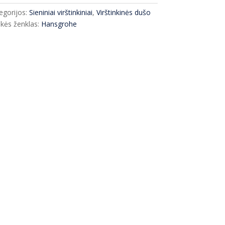
egorijos:
Sieniniai virštinkiniai
,
Virštinkinės dušo
kės ženklas:
Hansgrohe