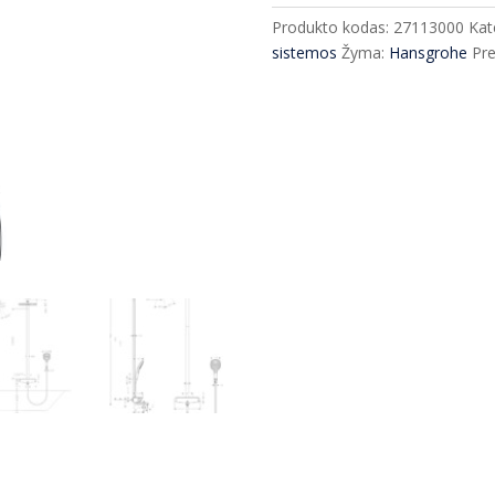
dušo
Produkto kodas:
27113000
Kat
sistema
sistemos
Žyma:
Hansgrohe
Pre
Hansgrohe
Raindance
Select
E
300
27113000