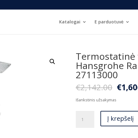
Katalogai
E parduotuvė
Termostatinė 
Hansgrohe Rai
27113000
Origi
€
2,142.00
€
1,60
price
was:
Išankstinis užsakymas
€2,14
produkto
Į krepšelį
kiekis:
Termostatinė
vonios/