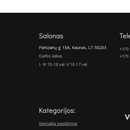
€2,335.00.
€1,753.00.
Salonas
Tel
Partizanų g. 15A, Kaunas, LT-50203
+370 
Darbo laikas
+370
I- IV 10-18 val. V 10-17 val
Kategorijos:
Specialūs pasiūlymai