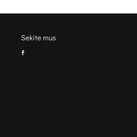
€498.00.
€364.00.
Sekite mus