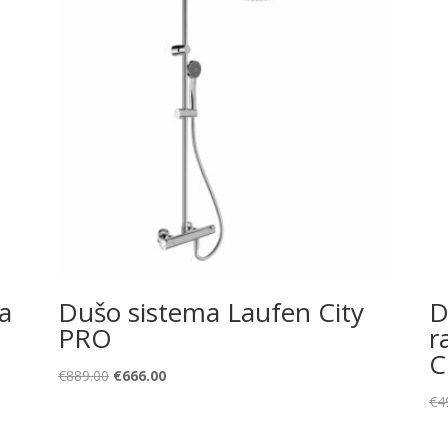
a
Dušo sistema Laufen City
D
PRO
r
C
Original
Current
€
889.00
€
666.00
price
price
€
4
was:
is:
€889.00.
€666.00.