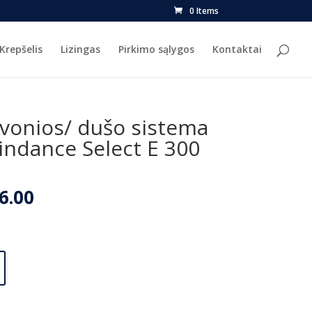
0 Items
Krepšelis
Lizingas
Pirkimo sąlygos
Kontaktai
vonios/ dušo sistema
ndance Select E 300
nal
Current
6.00
price
is:
2.00.
€1,606.00.