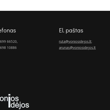
efonas
El. paštas
699 66520,
ruta@voniosidejos.lt
;
 698 10886
arunas@voniosidejos.lt