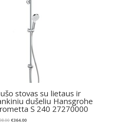
ušo stovas su lietaus ir
ankiniu dušeliu Hansgrohe
rometta S 240 27270000
Original
Current
98.00
€
364.00
price
price
was:
is: