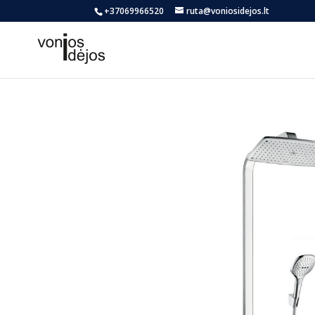
+37069966520
ruta@voniosidejos.lt