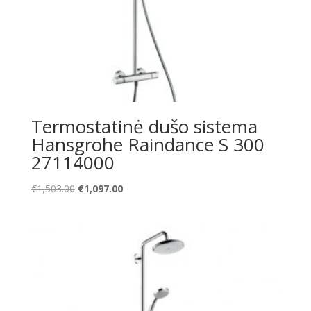
Termostatinė dušo sistema
Hansgrohe Raindance S 300
27114000
Original
Current
€
1,503.00
€
1,097.00
price
price
was:
is:
€1,503.00.
€1,097.00.