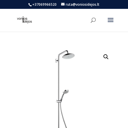
+37069966520
ruta@voniosidejos.lt