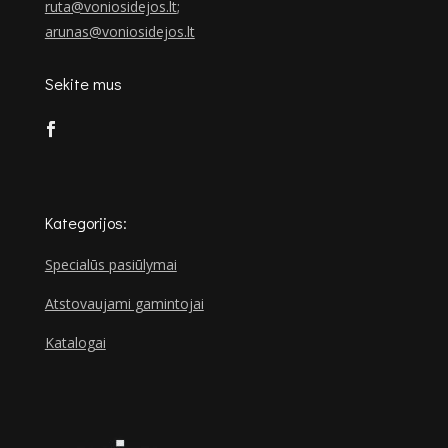
ruta@voniosidejos.lt
;
arunas@voniosidejos.lt
Sekite mus
Kategorijos:
Specialūs pasiūlymai
Atstovaujami gamintojai
Katalogai