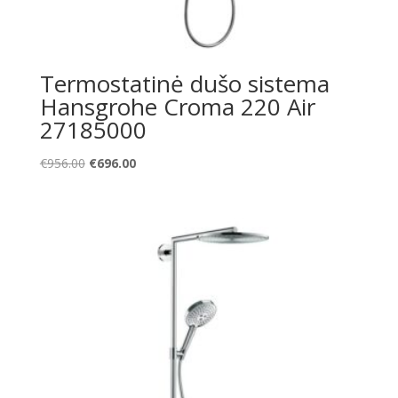
Termostatinė dušo sistema
Hansgrohe Croma 220 Air
27185000
Original
Current
€
956.00
€
696.00
price
price
was:
is:
€956.00.
€696.00.