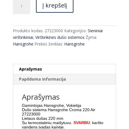
produkto
Į krepšelį
kiekis:
Termostatinė
vonios/dušo
sistema
Produkto kodas:
27223000
Kategorijos:
Sieniniai
Hansgrohe
virštinkiniai
,
Virštinkinės dušo sistemos
Žyma:
Croma
Hansgrohe
Prekės ženklas:
Hansgrohe
220
Air
27223000
Aprašymas
Papildoma informacija
Aprašymas
Gamintojas Hansgrohe, Vokietija
Dušo sistema Hansgrohe Croma 220 Air
27223000
Lietaus dušas 220 mm
Su termostatiniu maišytuvu.
SVARBU
: karšto
vandens įvadas kairėje.