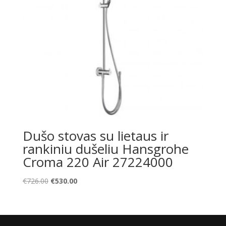
Dušo stovas su lietaus ir
rankiniu dušeliu Hansgrohe
Croma 220 Air 27224000
Original
Current
€
726.00
€
530.00
price
price
was:
is:
€726.00.
€530.00.