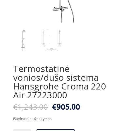
Termostatinė
vonios/dušo sistema
Hansgrohe Croma 220
Air 27223000
Original
Current
€
1,243.00
€
905.00
price
price
was:
is:
Išankstinis užsakymas
€1,243.00.
€905.00.