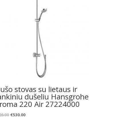
ušo stovas su lietaus ir
ankiniu dušeliu Hansgrohe
roma 220 Air 27224000
Original
Current
26.00
€
530.00
price
price
was:
is: