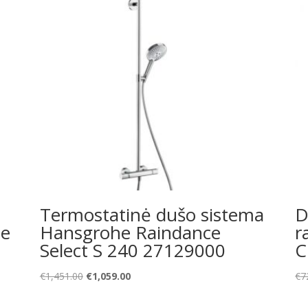
Termostatinė dušo sistema
D
he
Hansgrohe Raindance
r
Select S 240 27129000
C
Original
Current
€
1,451.00
€
1,059.00
€
7
price
price
was:
is: