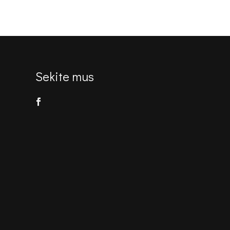
€726.00.
€530.00.
Sekite mus