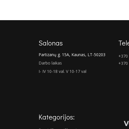
price
price
was:
is:
€971.00.
€708.00.
Salonas
Tel
Partizanų g. 15A, Kaunas, LT-50203
+370 
Darbo laikas
+370
I- IV 10-18 val. V 10-17 val
Kategorijos: