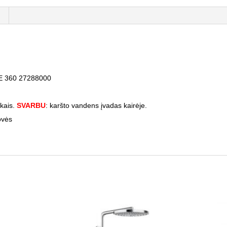
 E 360 27288000
kais.
SVARBU
: karšto vandens įvadas kairėje.
ovės