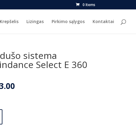
0 Items
Krepšelis
Lizingas
Pirkimo sąlygos
Kontaktai
dušo sistema
ndance Select E 360
nal
Current
3.00
price
is:
5.00.
€1,753.00.