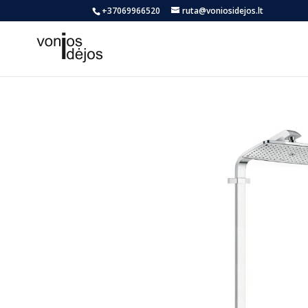
+37069966520
ruta@voniosidejos.lt