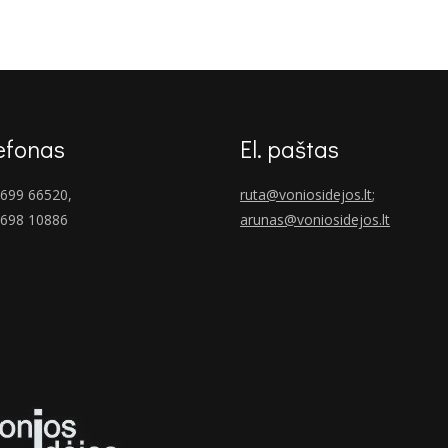
€1,451.00.
€1,059.00.
efonas
El. paštas
699 66520,
ruta@voniosidejos.lt
;
 698 10886
arunas@voniosidejos.lt