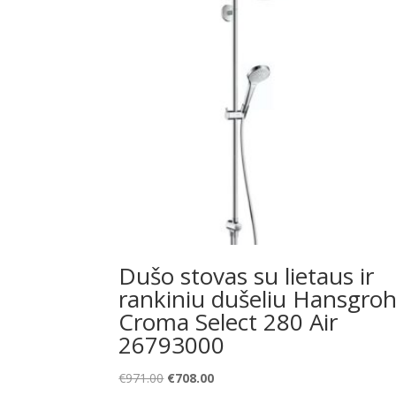
Dušo stovas su lietaus ir
rankiniu dušeliu Hansgro
Croma Select 280 Air
26793000
Original
Current
€
971.00
€
708.00