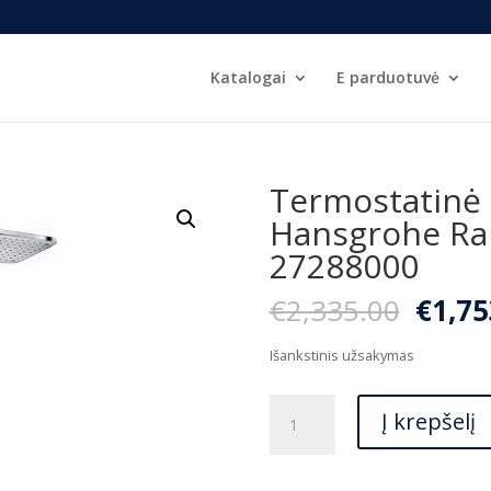
Katalogai
E parduotuvė
Termostatinė 
Hansgrohe Rai
27288000
Origi
€
2,335.00
€
1,75
price
was:
Išankstinis užsakymas
€2,33
produkto
Į krepšelį
kiekis:
Termostatinė
dušo