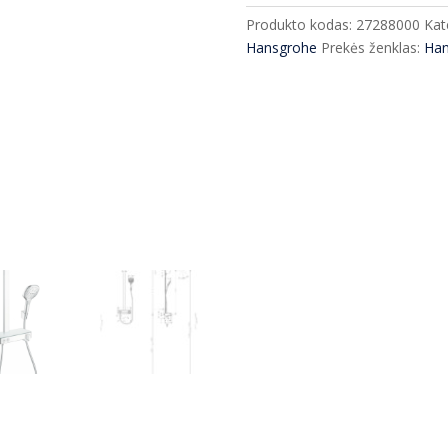
sistema
Produkto kodas:
27288000
Kat
Hansgrohe
Hansgrohe
Prekės ženklas:
Han
Raindance
Select
E
360
27288000