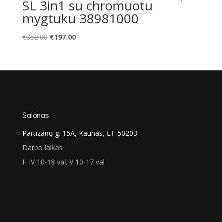
SL 3in1 su chromuotu
mygtuku 38981000
Original
Current
€
352.00
€
197.00
price
price
was:
is:
€352.00.
€197.00.
Salonas
Partizanų g. 15A, Kaunas, LT-50203
Darbo laikas
I- IV 10-18 val. V 10-17 val