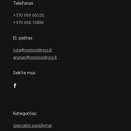
Telefonas
+370 699 66520,
+370 698 10886
El. paštas
ruta@voniosidejos.lt
;
arunas@voniosidejos.lt
Sekite mus
Kategorijos:
Specialūs pasiūlymai