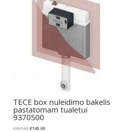
TECE box nuleidimo bakelis
pastatomam tualetui
9370500
Original
Current
€
207.00
€
145.00