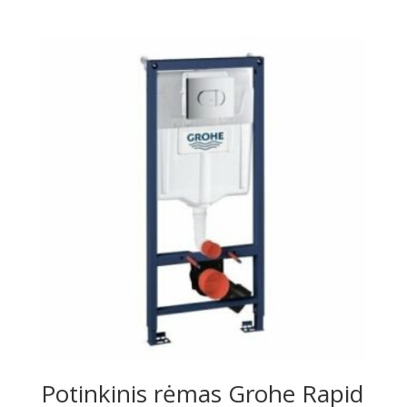
price
price
was:
is:
€207.00.
€145.00.
Potinkinis rėmas Grohe Rapid