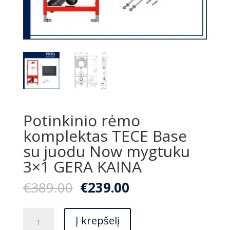
Potinkinio rėmo
komplektas TECE Base
su juodu Now mygtuku
3×1 GERA KAINA
Original
Current
€
389.00
€
239.00
price
price
was:
is:
produkto
€389.00.
€239.00.
Į krepšelį
kiekis: