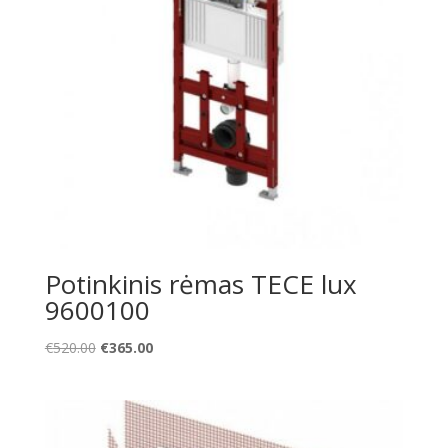
Potinkinis rėmas TECE lux
9600100
Original
Current
€
520.00
€
365.00
price
price
was:
is:
€520.00.
€365.00.