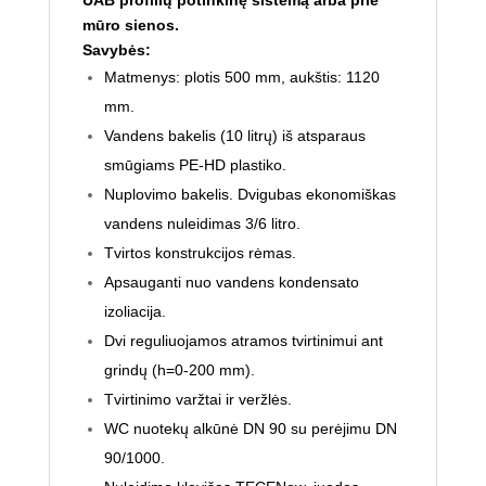
mūro sienos.
Savybės:
Matmenys: plotis 500 mm, aukštis: 1120
mm.
Vandens bakelis (10 litrų) iš atsparaus
smūgiams PE-HD plastiko.
Nuplovimo bakelis. Dvigubas ekonomiškas
vandens nuleidimas 3/6 litro.
Tvirtos konstrukcijos rėmas.
Apsauganti nuo vandens kondensato
izoliacija.
Dvi reguliuojamos atramos tvirtinimui ant
grindų (h=0-200 mm).
Tvirtinimo varžtai ir veržlės.
WC nuotekų alkūnė DN 90 su perėjimu DN
90/1000.