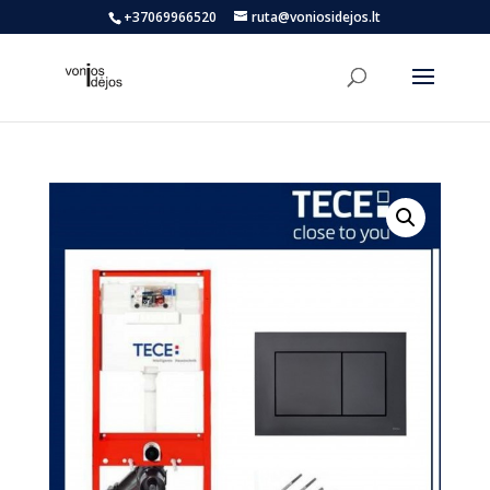
+37069966520
ruta@voniosidejos.lt