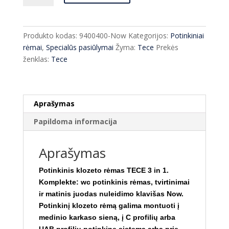
Potinkinio
rėmo
komplektas
Produkto kodas:
9400400-Now
Kategorijos:
Potinkiniai
TECE
rėmai
,
Specialūs pasiūlymai
Žyma:
Tece
Prekės
Base
ženklas:
Tece
su
juodu
Now
mygtuku
Aprašymas
3x1
Papildoma informacija
GERA
KAINA
Aprašymas
Potinkinis klozeto rėmas TECE 3 in 1.
Komplekte: wc potinkinis rėmas, tvirtinimai
ir matinis juodas nuleidimo klavišas Now.
Potinkinį klozeto rėmą galima montuoti į
medinio karkaso sieną, į C profilių arba
UAB profilių potinkinę sistemą arba prie