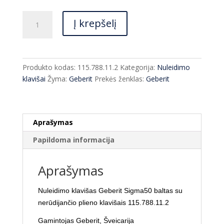
price
price
was:
is:
produkto
€362.00.
€235.00.
Į krepšelį
kiekis:
Nuleidimo
klavišas
Geberit
Produkto kodas:
115.788.11.2
Kategorija:
Nuleidimo
Sigma50
klavišai
Žyma:
Geberit
Prekės ženklas:
Geberit
baltas
115.788.11.2
Aprašymas
Papildoma informacija
Aprašymas
Nuleidimo klavišas Geberit Sigma50 baltas su
nerūdijančio plieno klavišais 115.788.11.2
Gamintojas Geberit, Šveicarija