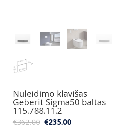
Nuleidimo klavišas
Geberit Sigma50 baltas
115.788.11.2
Original
Current
€
362.00
€
235.00