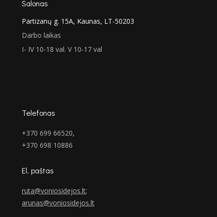
Salonas
Partizanų g. 15A, Kaunas, LT-50203
Darbo laikas
I- IV 10-18 val. V 10-17 val
Telefonas
+370 699 66520,
+370 698 10886
El. paštas
ruta@voniosidejos.lt
;
arunas@voniosidejos.lt