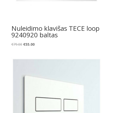
Nuleidimo klavišas TECE loop
9240920 baltas
Original
Current
€
79.00
€
55.00
price
price
was:
is:
€79.00.
€55.00.