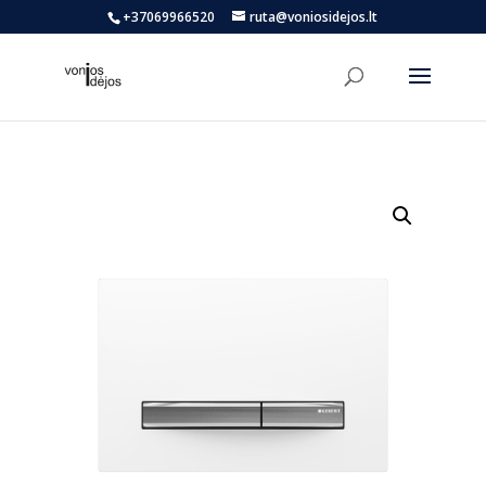
+37069966520
ruta@voniosidejos.lt