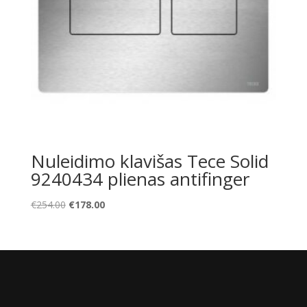
Nuleidimo klavišas Tece Solid
9240434 plienas antifinger
Original
Current
€
254.00
€
178.00
price
price
was:
is:
€254.00.
€178.00.