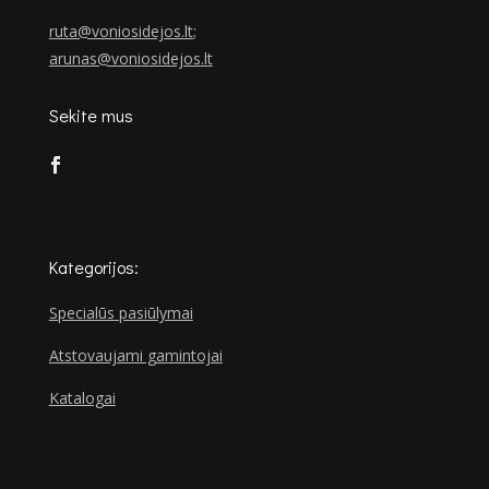
ruta@voniosidejos.lt
;
arunas@voniosidejos.lt
Sekite mus
Kategorijos:
Specialūs pasiūlymai
Atstovaujami gamintojai
Katalogai