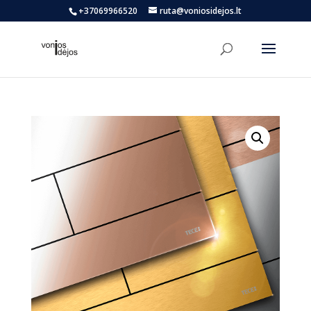
+37069966520
ruta@voniosidejos.lt