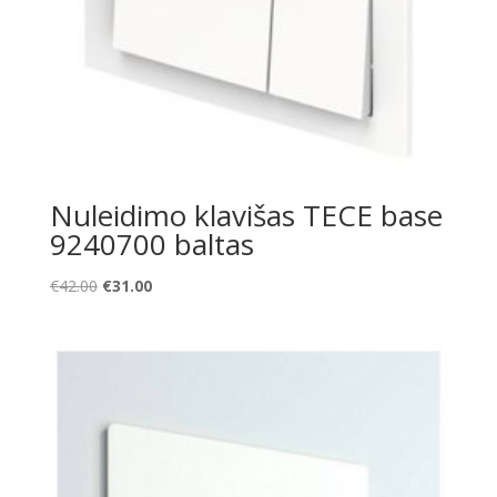
Nuleidimo klavišas TECE base
9240700 baltas
Original
Current
€
42.00
€
31.00
price
price
was:
is:
€42.00.
€31.00.