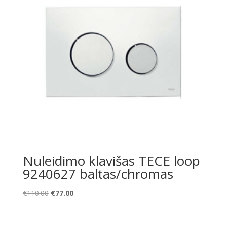
Nuleidimo klavišas TECE loop
9240627 baltas/chromas
Original
Current
€
110.00
€
77.00
price
price
was:
is: