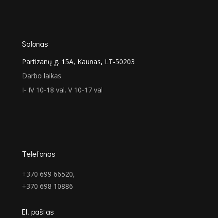
€110.00.
€77.00.
Salonas
Partizanų g. 15A, Kaunas, LT-50203
Darbo laikas
I- IV 10-18 val. V 10-17 val
Telefonas
+370 699 66520,
+370 698 10886
El. paštas