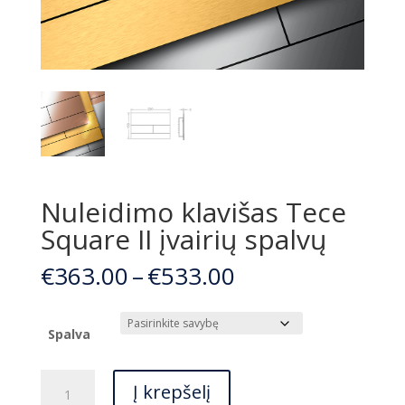
Nuleidimo klavišas Tece
Square II įvairių spalvų
Price
€
363.00
–
€
533.00
range:
€363.00
through
Spalva
€533.00
produkto
Į krepšelį
kiekis: