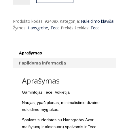
Nuleidimo
klavišas
Tece
Produkto kodas:
92408X
Kategorija:
Nuleidimo klavišai
Square
Žymos:
Hansgrohe
,
Tece
Prekės ženklas:
Tece
II
įvairių
spalvų
Aprašymas
Papildoma informacija
Aprašymas
Gamintojas Tece, Vokietija
Naujas, ypač plonas, minimalistinio dizaino
nuleidimo mygtukas.
Spalvos suderintos su Hansgrohe/ Axor
maišytuvų ir aksesuarų spalvomis ir Tece