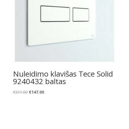
Nuleidimo klavišas Tece Solid
9240432 baltas
Original
Current
€
211.00
€
147.00
price
price
was:
is:
€211.00.
€147.00.