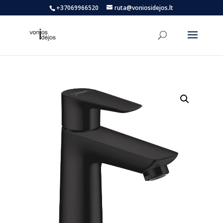
+37069966520
ruta@voniosidejos.lt