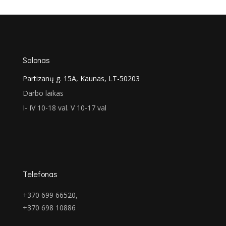
was:
is:
€147.00.
€103.00.
Salonas
Partizanų g. 15A, Kaunas, LT-50203
Darbo laikas
I- IV 10-18 val. V 10-17 val
Telefonas
+370 699 66520,
+370 698 10886