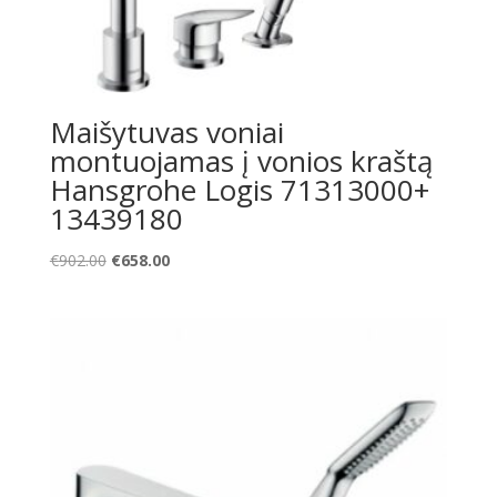
Maišytuvas voniai
montuojamas į vonios kraštą
Hansgrohe Logis 71313000+
13439180
Original
Current
€
902.00
€
658.00
price
price
was:
is:
€902.00.
€658.00.