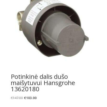
Potinkinė dalis dušo
maišytuvui Hansgrohe
13620180
Original
Current
€
147.00
€
103.00
price
price