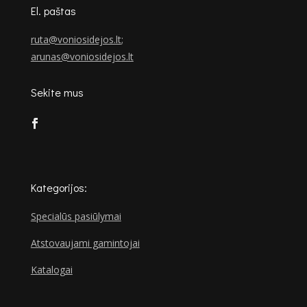
El. paštas
ruta@voniosidejos.lt
;
arunas@voniosidejos.lt
Sekite mus
Kategorijos:
Specialūs pasiūlymai
Atstovaujami gamintojai
Katalogai