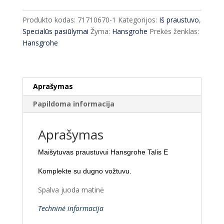
praustuvui
Hansgrohe
Produkto kodas:
71710670-1
Kategorijos:
Iš praustuvo
,
Talis
Specialūs pasiūlymai
Žyma:
Hansgrohe
Prekės ženklas:
E
Hansgrohe
black
matt
71710670
Aprašymas
Papildoma informacija
Aprašymas
Maišytuvas praustuvui Hansgrohe Talis E
Komplekte su dugno vožtuvu.
Spalva juoda matinė
Techninė informacija