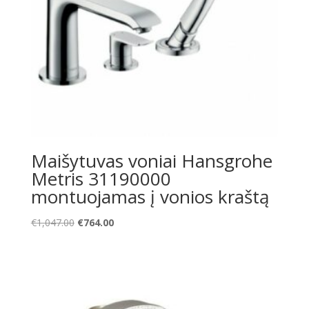
Maišytuvas voniai Hansgrohe
Metris 31190000
montuojamas į vonios kraštą
Original
Current
€
1,047.00
€
764.00
price
price
was:
is:
€1,047.00.
€764.00.