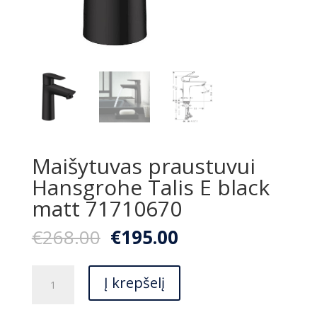
Maišytuvas praustuvui
Hansgrohe Talis E black
matt 71710670
Original
Current
€
268.00
€
195.00
price
price
was:
is:
produkto
€268.00.
€195.00.
Į krepšelį
kiekis:
Maišytuvas