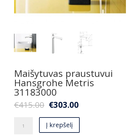
Maišytuvas praustuvui
Hansgrohe Metris
31183000
Original
Current
€
415.00
€
303.00
price
price
was:
is:
produkto
€415.00.
€303.00.
Į krepšelį
kiekis:
Maišytuvas