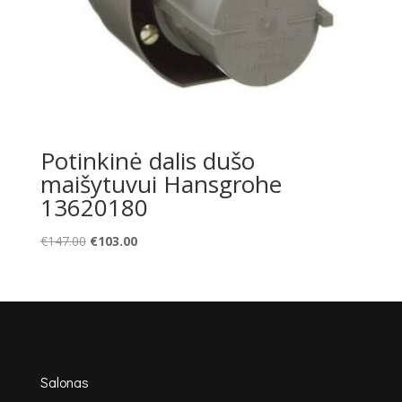
Potinkinė dalis dušo
maišytuvui Hansgrohe
13620180
Original
Current
€
147.00
€
103.00
price
price
was:
is:
€147.00.
€103.00.
Salonas