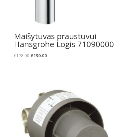
Maišytuvas praustuvui
Hansgrohe Logis 71090000
Original
Current
€
178.00
€
130.00
price
price
was:
is:
€178.00.
€130.00.