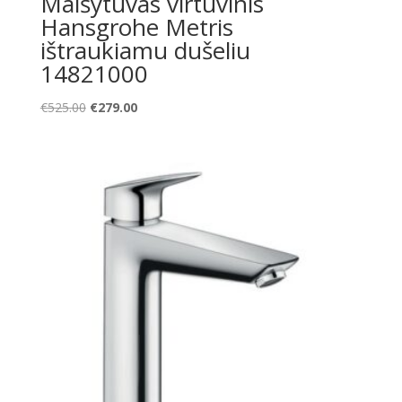
Maišytuvas virtuvinis
Hansgrohe Metris
ištraukiamu dušeliu
14821000
Original
Current
€
525.00
€
279.00
price
price
was:
is:
€525.00.
€279.00.