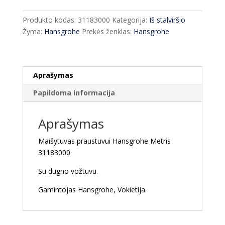
praustuvui
Hansgrohe
Produkto kodas:
31183000
Kategorija:
Iš stalviršio
Metris
Žyma:
Hansgrohe
Prekės ženklas:
Hansgrohe
31183000
Aprašymas
Papildoma informacija
Aprašymas
Maišytuvas praustuvui Hansgrohe Metris
31183000
Su dugno vožtuvu.
Gamintojas Hansgrohe, Vokietija.