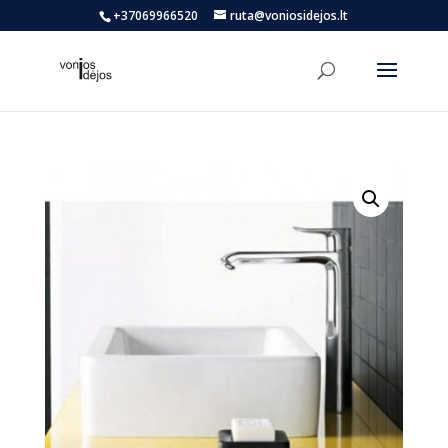
+37069966520
ruta@voniosidejos.lt