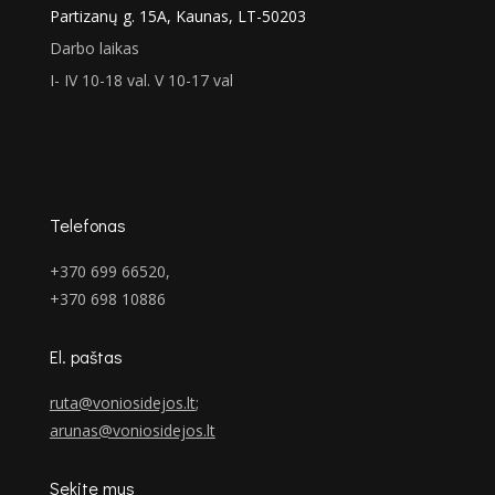
Partizanų g. 15A, Kaunas, LT-50203
Darbo laikas
I- IV 10-18 val. V 10-17 val
Telefonas
+370 699 66520,
+370 698 10886
El. paštas
ruta@voniosidejos.lt
;
arunas@voniosidejos.lt
Sekite mus