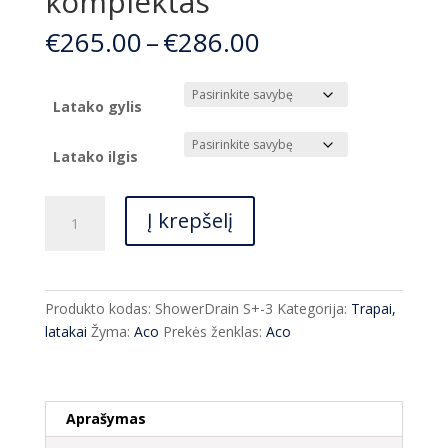
komplektas
Price
€
265.00
–
€
286.00
range:
€265.00
through
Latako gylis
€286.00
Latako ilgis
produkto
Į krepšelį
kiekis:
Latakas
Aco
ShowerDrain
Produkto kodas:
ShowerDrain S+-3
Kategorija:
Trapai,
S+
latakai
Žyma:
Aco
Prekės ženklas:
Aco
su
Stripe
nerūdijančio
plieno
Aprašymas
grotelėmis