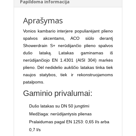
Papildoma informacija
pilnas
komplektas
Aprašymas
Vonios kambario interjere populiarėjant plieno
spalvos akcentams, ACO siūlo derantį
Showerdrain S+ nerūdijančio plieno spalvos
dušo lataką. Latakas gaminamas iš
nerūdijančiojo EN 1.4301 (AISI 304) markės
plieno. Dėl nedidelio aukščio latakas tinka tiek
naujos statybos, tiek ir rekonstruojamoms
patalpoms.
Gaminio privalumai:
Dušo latakas su DN 50 jungtimi
Medžiaga: nerūdijantysis plienas
Pralaidumas pagal EN 1253: 0,65 l/s arba
0,7 l/s