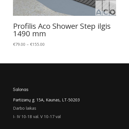
Profilis Aco Shower Step ilgis
1490 mm
Price
€
79.00
–
€
155.00
range:
€79.00
through
€155.00
Salonas
Partizanų g. 15A, Kaunas, LT-50203
Darbo laikas
I- IV 10-18 val. V 10-17 val