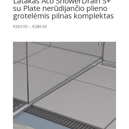
Latakas Aco ShowerDrain S+
su Plate nerūdijančio plieno
grotelėmis pilnas komplektas
Price
€
265.00
–
€
286.00
range:
€265.00
through
€286.00