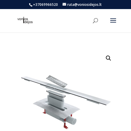
+37069966520
ruta@voniosidejos.lt