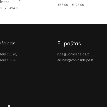
lektas
Price
€
65.00
–
€
123.00
Price
.00
–
€
494.00
range:
range:
€65.00
€386.00
through
through
€123.00
€494.00
efonas
El. paštas
699 66520,
ruta@voniosidejos.lt
;
 698 10886
arunas@voniosidejos.lt