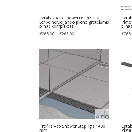
Latakas Aco ShowerDrain S+ su
Lata
Stripe nerūdijančio plieno grotelėmis
Plate
pilnas komplektas
pilna
Price
€
265.00
–
€
286.00
€
265
range:
€265.00
through
€286.00
Profilis Aco Shower Step ilgis 1490
Lata
mm
Plate