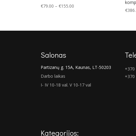
komp
Price
€
79.00
–
€
155.00
€
386
range:
€79.00
through
€155.00
Salonas
Tel
Partizanų g. 15A, Kaunas, LT-50203
+370 
Darbo laikas
+370
I- IV 10-18 val. V 10-17 val
Kategorijos: