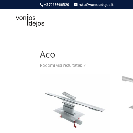
+37069966520
ruta@voniosidejos.lt
Aco
Rūšiuojama
Rodomi visi rezultatai: 7
pagal
naujausią