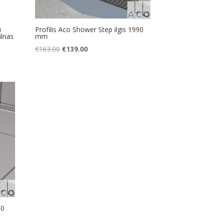
u
Profilis Aco Shower Step ilgis 1990
ilnas
mm
Original
Current
€
163.00
€
139.00
price
price
was:
is:
€163.00.
€139.00.
90