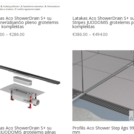
kas Aco ShowerDrain S+ su
Latakas Aco ShowerDrain S+ s
 nerūdijančio plieno grotelėmis
Stripes JUODOMIS grotelėmis p
s komplektas
komplektas
Price
Price
.00
–
€
286.00
€
386.00
–
€
494.00
range:
range:
€265.00
€386.00
through
through
€286.00
€494.00
kas Aco ShowerDrain S+ su
Profilis Aco Shower Step ilgis 9
 JUODOMIS grotelėmis pilnas
mm