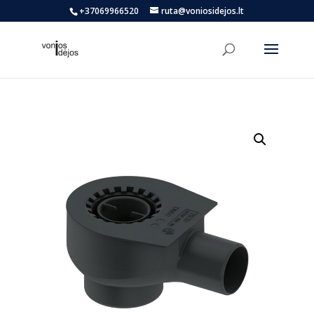
+37069966520
ruta@voniosidejos.lt