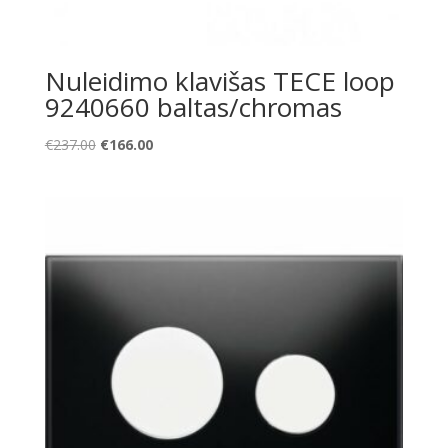
Nuleidimo klavišas TECE loop
9240660 baltas/chromas
Original
Current
€
237.00
€
166.00
price
price
was:
is:
€237.00.
€166.00.