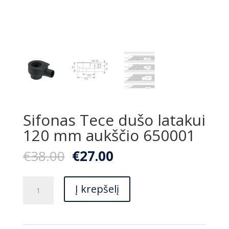
Sifonas Tece dušo latakui
120 mm aukščio 650001
Original
Current
€
38.00
€
27.00
price
price
was:
is:
produkto
€38.00.
€27.00.
Į krepšelį
kiekis:
Sifonas
Tece
dušo