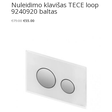
Nuleidimo klavišas TECE loop
9240920 baltas
Original
Current
€
79.00
€
55.00
price
price
was:
is:
€79.00.
€55.00.