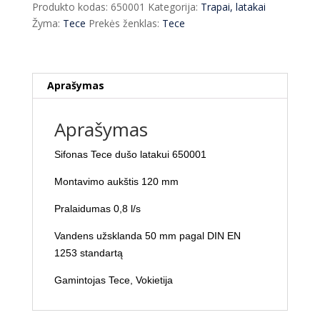
Produkto kodas:
650001
Kategorija:
Trapai, latakai
latakui
Žyma:
Tece
Prekės ženklas:
Tece
120
mm
aukščio
650001
Aprašymas
Aprašymas
Sifonas Tece dušo latakui 650001
Montavimo aukštis 120 mm
Pralaidumas 0,8 l/s
Vandens užsklanda 50 mm pagal DIN EN
1253 standartą
Gamintojas Tece, Vokietija