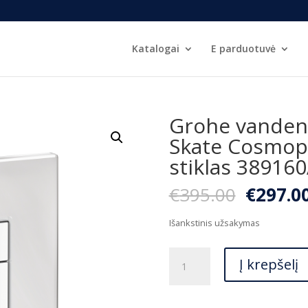
Katalogai
E parduotuvė
Grohe vanden
Skate Cosmopo
stiklas 38916
Origina
€
395.00
€
297.0
price
was:
Išankstinis užsakymas
€395.00
produkto
Į krepšelį
kiekis:
Grohe
vandens