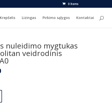
0 Items
Krepšelis
Lizingas
Pirkimo sąlygos
Kontaktai
s nuleidimo mygtukas
litan veidrodinis
0A0
l
Current
0
price
is:
.
€297.00.