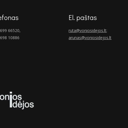
efonas
El. paštas
699 66520,
ruta@voniosidejos.lt
;
 698 10886
arunas@voniosidejos.lt