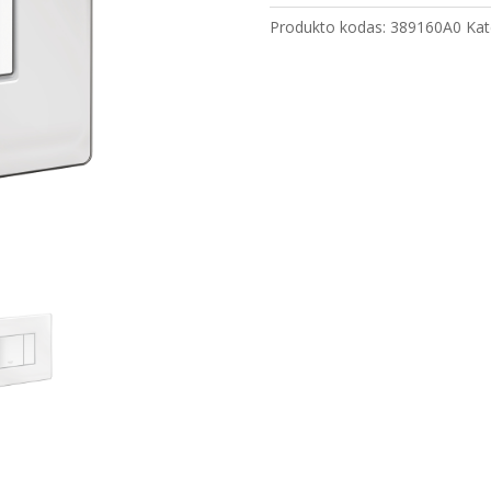
nuleidimo
Produkto kodas:
389160A0
Kat
mygtukas
Skate
Cosmopolitan
veidrodinis
stiklas
389160A0