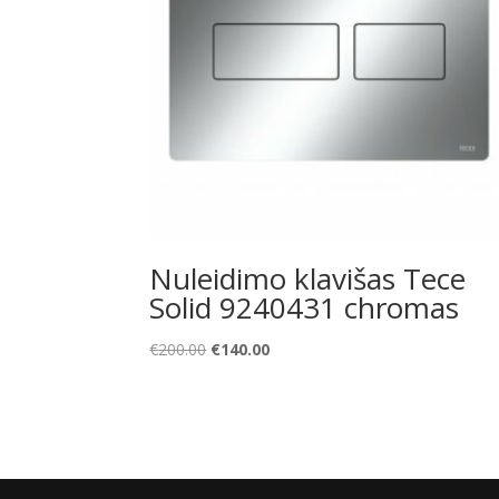
Nuleidimo klavišas Tece
Solid 9240431 chromas
Original
Current
€
200.00
€
140.00
price
price
was:
is:
€200.00.
€140.00.