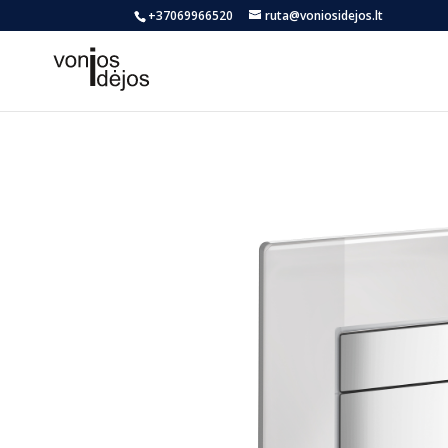
+37069966520
ruta@voniosidejos.lt