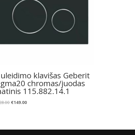
uleidimo klavišas Geberit
igma20 chromas/juodas
atinis 115.882.14.1
Original
Current
28.00
€
149.00
price
price
was:
is:
€228.00.
€149.00.