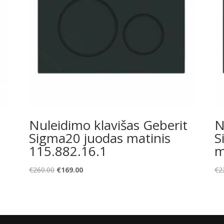
Nuleidimo klavišas Geberit
N
Sigma20 juodas matinis
S
115.882.16.1
m
Original
Current
€
260.00
€
169.00
€
2
price
price
was:
is:
€260.00.
€169.00.