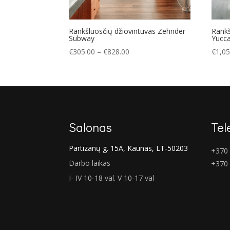
Rankšluosčių džiovintuvas Zehnder
Rankš
Subway
Yucc
Price
€
305.00
–
€
828.00
€
1,05
range:
€305.00
through
€828.00
Salonas
Tel
Partizanų g. 15A, Kaunas, LT-50203
+370 
Darbo laikas
+370
I- IV 10-18 val. V 10-17 val