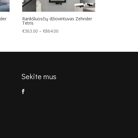
nder
Rankšluosčių džiovintuvas Zehnder
Tetris
Price
€
363.00
–
€
864.00
range:
€363.00
through
€864.00
Sekite mus