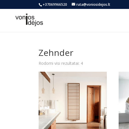
+37069966520
ruta@voniosidejos.lt
Zehnder
Rūšiuojama
Rodomi visi rezultatai: 4
pagal
naujausią