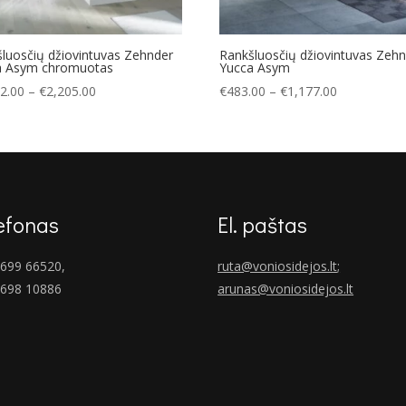
luosčių džiovintuvas Zehnder
Rankšluosčių džiovintuvas Zeh
a Asym chromuotas
Yucca Asym
Price
Price
2.00
–
€
2,205.00
€
483.00
–
€
1,177.00
range:
range:
€1,052.00
€483.00
through
through
€2,205.00
€1,177.00
efonas
El. paštas
699 66520,
ruta@voniosidejos.lt
;
 698 10886
arunas@voniosidejos.lt