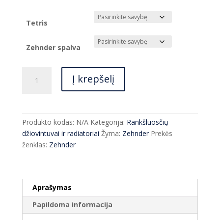
range:
€363.00
through
Tetris
€864.00
Zehnder spalva
produkto
Į krepšelį
kiekis:
Rankšluosčių
džiovintuvas
Zehnder
Produkto kodas:
N/A
Kategorija:
Rankšluosčių
Tetris
džiovintuvai ir radiatoriai
Žyma:
Zehnder
Prekės
ženklas:
Zehnder
Aprašymas
Papildoma informacija