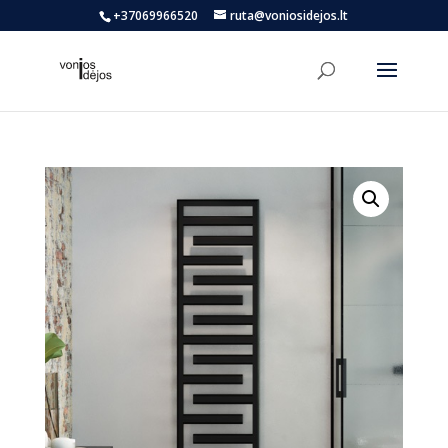
+37069966520
ruta@voniosidejos.lt