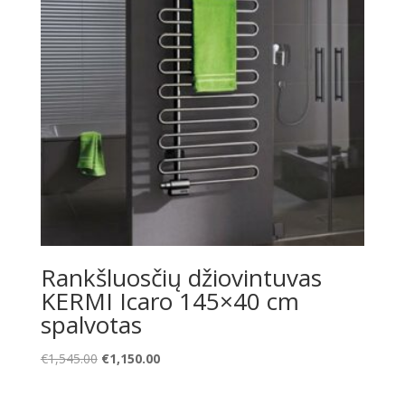
Rankšluosčių džiovintuvas
KERMI Icaro 145×40 cm
spalvotas
Original
Current
€
1,545.00
€
1,150.00
price
price
was:
is: