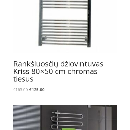
Rankšluosčių džiovintuvas
Kriss 80×50 cm chromas
tiesus
Original
Current
€
165.00
€
125.00
price
price
was:
is:
€165.00.
€125.00.