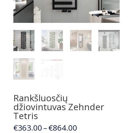
Rankšluosčių
džiovintuvas Zehnder
Tetris
Price
€
363.00
–
€
864.00