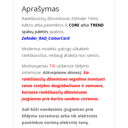
Aprašymas
Rankšluosčių džiovintuvas Zehnder Tetris
baltos arba pasirinktos iš
CORE
arba
TREND
spalvų paletės
spalvos:
Zehnder_RAD_ColourCard
Modernus modelis: patogu užkabinti
rankšluosčius, nedaug atsikiša nuo sienos.
Montuojamas
TIK
uždarose šildymo
sistemose.
Atkreipiame dėmesį:
šio
rankšluosčių džiovintuvo negalima montuoti
senos statybos daugiabučiuose ir namuose,
kuriuose rankšluosčių džiovintuvas
jungiamas prie karšto vandens sistemos.
Gali būti vandeninis (jugiamas prie
šildymo sistemos) arba tik elektrinis
pasirinkus norimą elektrinį teną.