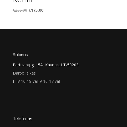
Original
Current
€
235.00
€
175.00
price
price
was:
is:
€235.00.
€175.00.
Salonas
Partizanų g. 15A, Kaunas, LT-50203
Darbo laikas
I- IV 10-18 val. V 10-17 val
Telefonas