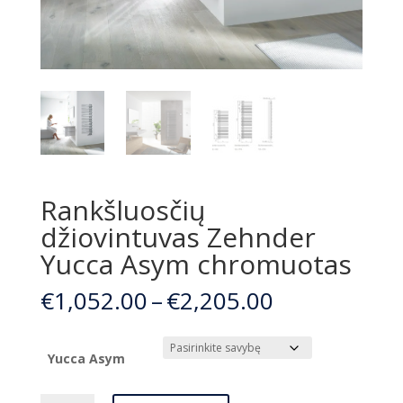
Rankšluosčių
džiovintuvas Zehnder
Yucca Asym chromuotas
Price
€
1,052.00
–
€
2,205.00
range:
€1,052.00
through
Yucca Asym
€2,205.00