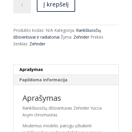
produkto
Į krepšelį
kiekis:
Rankšluosčių
džiovintuvas
Zehnder
Produkto kodas:
N/A
Kategorija:
Rankšluosčių
Yucca
džiovintuvai ir radiatoriai
Žyma:
Zehnder
Prekės
Asym
ženklas:
Zehnder
chromuotas
Aprašymas
Papildoma informacija
Aprašymas
Rankšluosčių džiovintuvas Zehnder Yucca
Asym chromuotas
Modernus modelis: patogu užkabinti