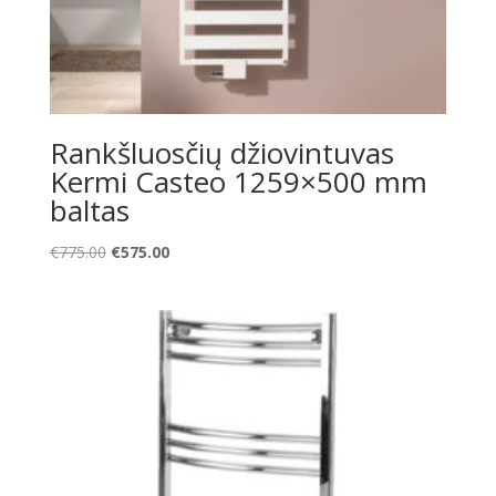
Rankšluosčių džiovintuvas
Kermi Casteo 1259×500 mm
baltas
Original
Current
€
775.00
€
575.00
price
price
was:
is:
€775.00.
€575.00.