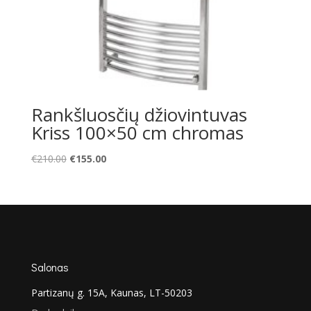
Rankšluosčių džiovintuvas
Kriss 100×50 cm chromas
Original
Current
€
210.00
€
155.00
price
price
was:
is:
€210.00.
€155.00.
Salonas
Partizanų g. 15A, Kaunas, LT-50203