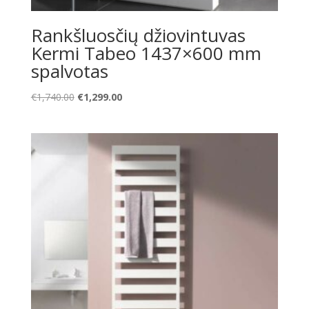
Rankšluosčių džiovintuvas
Kermi Tabeo 1437×600 mm
spalvotas
Original
Current
€
1,740.00
€
1,299.00
price
price
was:
is:
€1,740.00.
€1,299.00.