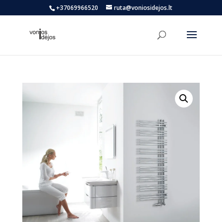
+37069966520
ruta@voniosidejos.lt