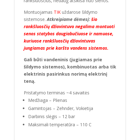
rankšluosčius, nedaug atsikiša nuo sienos.
Montuojamas
TIK
uždarose šildymo
sistemose.
Atkreipiame dėmesį:
šio
rankšluosčių džiovintuvo negalima montuoti
senos statybos daugiabučiuose ir namuose,
kuriuose rankšluosčių džiovintuvas
jungiamas prie karšto vandens sistemos.
Gali būti vandeninis (jugiamas prie
šildymo sistemos), kombinuotas arba tik
elektrinis pasirinkus norimą elektrinį
teną.
Pristatymo terminas ~4 savaitės
Medžiaga – Plienas
Gamintojas – Zehnder, Vokietija
Darbinis slėgis – 12 bar
Maksimali temperatūra – 110 C