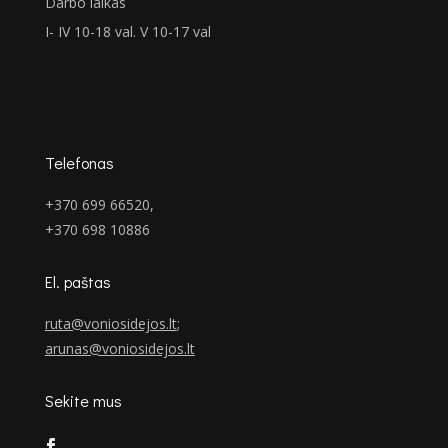
Darbo laikas
I- IV 10-18 val. V 10-17 val
Telefonas
+370 699 66520,
+370 698 10886
El. paštas
ruta@voniosidejos.lt
;
arunas@voniosidejos.lt
Sekite mus