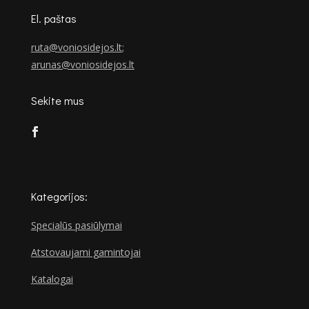
El. paštas
ruta@voniosidejos.lt
;
arunas@voniosidejos.lt
Sekite mus
Kategorijos:
Specialūs pasiūlymai
Atstovaujami gamintojai
Katalogai