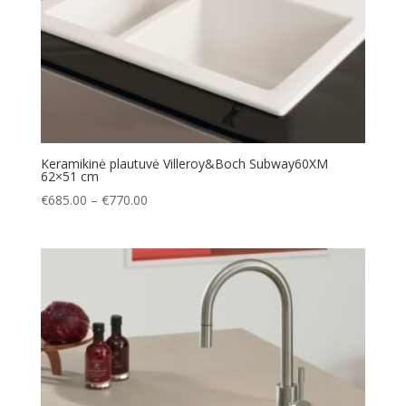
Keramikinė plautuvė Villeroy&Boch Subway60XM
62×51 cm
Price
€
685.00
–
€
770.00
range:
€685.00
through
€770.00