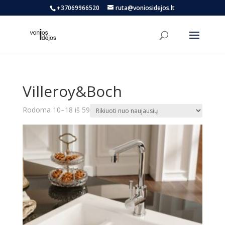
+37069966520
ruta@voniosidejos.lt
Villeroy&Boch
Rūšiuojama
Rodoma 10–18 iš 59
pagal
naujausią