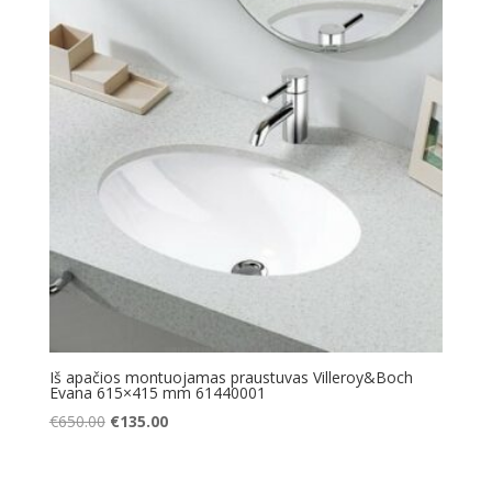
Iš apačios montuojamas praustuvas Villeroy&Boch
Evana 615×415 mm 61440001
Original
Current
€
650.00
€
135.00
price
price
was:
is: