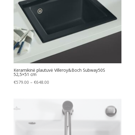
Keramikinė plautuvė Villeroy&Boch Subway50S
52,5×51 cm
Price
€
579.00
–
€
648.00
range:
€579.00
through
€648.00