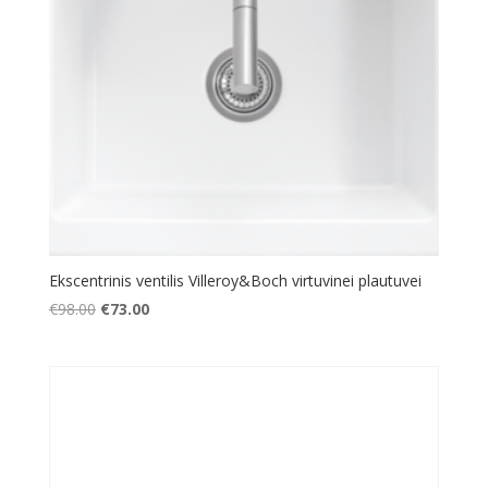
Ekscentrinis ventilis Villeroy&Boch virtuvinei plautuvei
Original
Current
€
98.00
€
73.00
price
price
was:
is:
€98.00.
€73.00.