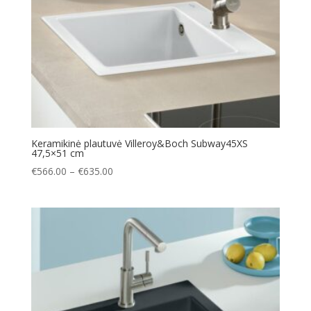
Keramikinė plautuvė Villeroy&Boch Subway45XS
47,5×51 cm
Price
€
566.00
–
€
635.00
range:
€566.00
through
€635.00