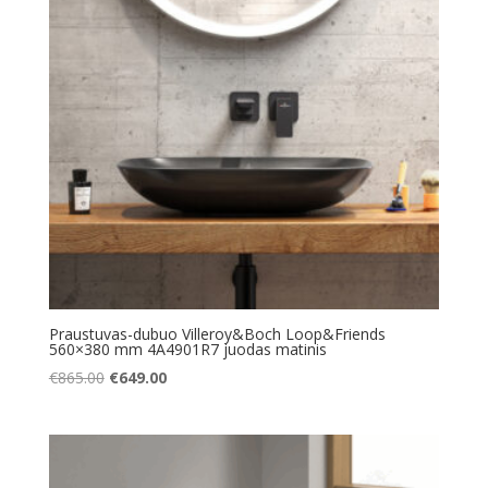
Praustuvas-dubuo Villeroy&Boch Loop&Friends
560×380 mm 4A4901R7 juodas matinis
Original
Current
€
865.00
€
649.00
price
price
was:
is:
€865.00.
€649.00.