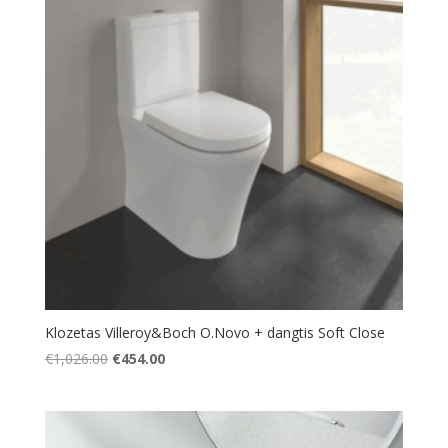
Klozetas Villeroy&Boch O.Novo + dangtis Soft Close
Original
Current
€
1,026.00
€
454.00
price
price
was:
is:
€1,026.00.
€454.00.