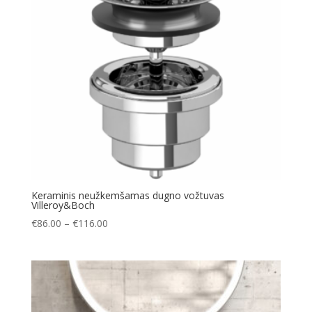
Keraminis neužkemšamas dugno vožtuvas
Villeroy&Boch
Price
€
86.00
–
€
116.00
range:
€86.00
through
€116.00