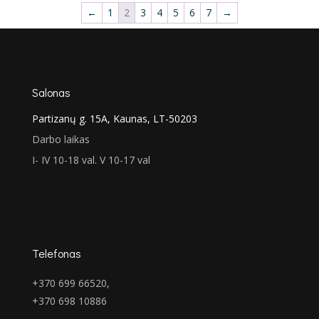
€650.00.
€135.00.
←
1
2
3
4
5
6
7
→
Salonas
Partizanų g. 15A, Kaunas, LT-50203
Darbo laikas
I- IV 10-18 val. V 10-17 val
Telefonas
+370 699 66520,
+370 698 10886