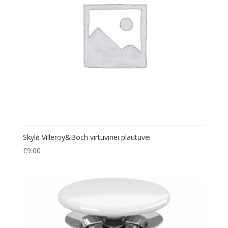
Skylė Villeroy&Boch virtuvinei plautuvei
€
9.00