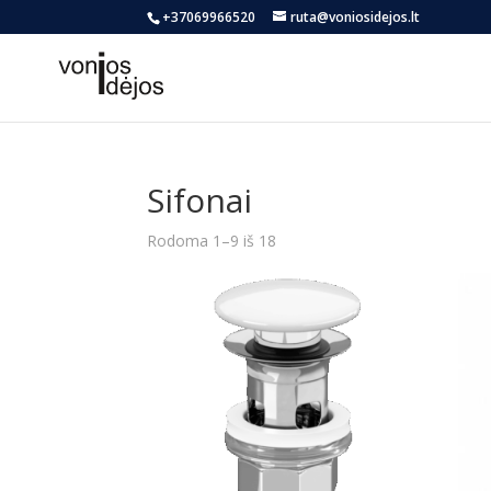
+37069966520
ruta@voniosidejos.lt
Sifonai
Rūšiuojama
Rodoma 1–9 iš 18
pagal
naujausią