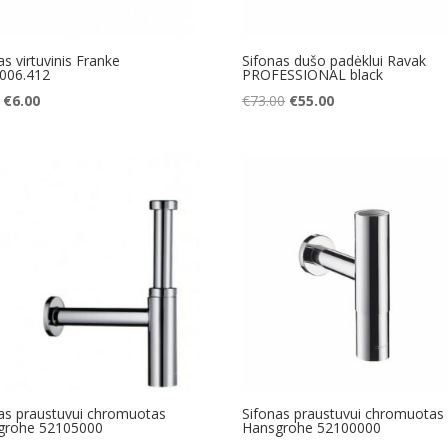
as virtuvinis Franke
Sifonas dušo padėklui Ravak
0006.412
PROFESSIONAL black
Original
Current
Original
Current
€
6.00
€
73.00
€
55.00
price
price
price
price
was:
is:
was:
is:
€7.00.
€6.00.
€73.00.
€55.00.
as praustuvui chromuotas
Sifonas praustuvui chromuotas
grohe 52105000
Hansgrohe 52100000