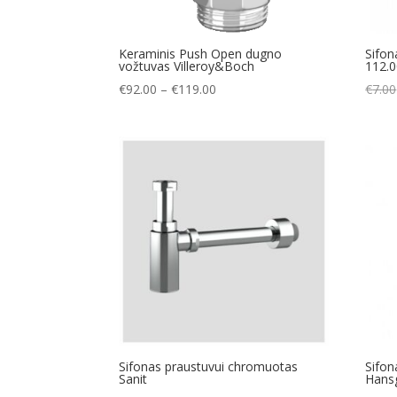
Keraminis Push Open dugno
Sifon
vožtuvas Villeroy&Boch
112.
Price
€
92.00
–
€
119.00
€
7.00
range:
€92.00
through
€119.00
Sifonas praustuvui chromuotas
Sifon
Sanit
Hans