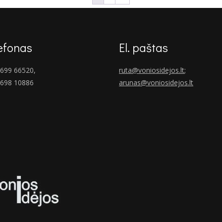
efonas
El. paštas
699 66520,
ruta@voniosidejos.lt
;
 698 10886
arunas@voniosidejos.lt