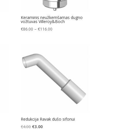
Keraminis neužkemšamas dugno
vožtuvas Villeroy&Boch
Price
€
86.00
–
€
116.00
range:
€86.00
through
€116.00
Redukcija Ravak dušo sifonui
Original
Current
€
4.00
€
3.00